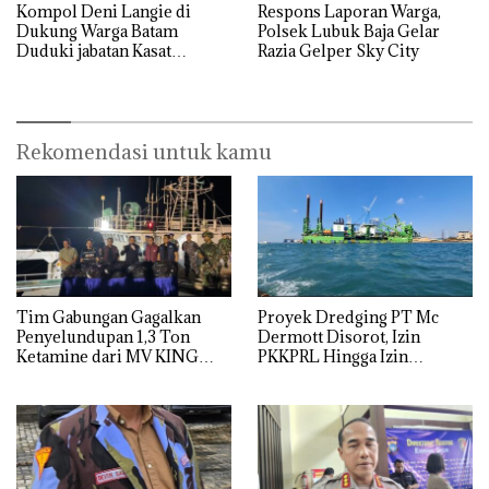
Kompol Deni Langie di
Respons Laporan Warga,
Dukung Warga Batam
Polsek Lubuk Baja Gelar
Duduki jabatan Kasat
Razia Gelper Sky City
Reskrim Polresta Barelang
Rekomendasi untuk kamu
Tim Gabungan Gagalkan
Proyek Dredging PT Mc
Penyelundupan 1,3 Ton
Dermott Disorot, Izin
Ketamine dari MV KING
PKKPRL Hingga Izin
Lingkungan Dipertanyakan