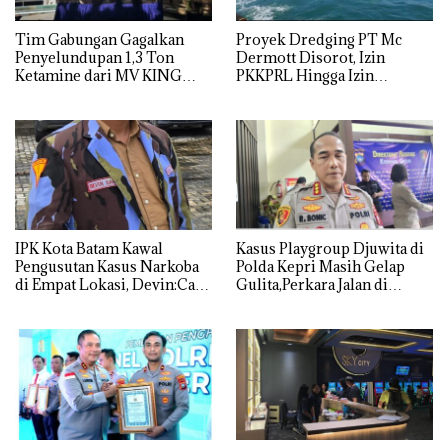
Tim Gabungan Gagalkan
Proyek Dredging PT Mc
Penyelundupan 1,3 Ton
Dermott Disorot, Izin
Ketamine dari MV KING
PKKPRL Hingga Izin
Lingkungan Dipertanyakan
IPK Kota Batam Kawal
Kasus Playgroup Djuwita di
Pengusutan Kasus Narkoba
Polda Kepri Masih Gelap
di Empat Lokasi, Devin:Cari
Gulita,Perkara Jalan di
dan Usut tuntas Siapa Aktor
Tempat
Utamanya