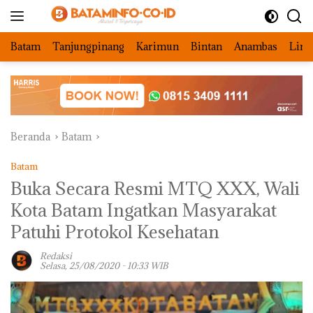
Langsung
ke
konten
Batam
Tanjungpinang
Karimun
Bintan
Anambas
Ling
Beranda
Batam
Batam
Buka Secara Resmi MTQ XXX, Wali
Kota Batam Ingatkan Masyarakat
Patuhi Protokol Kesehatan
Redaksi
Selasa, 25/08/2020 - 10:33 WIB