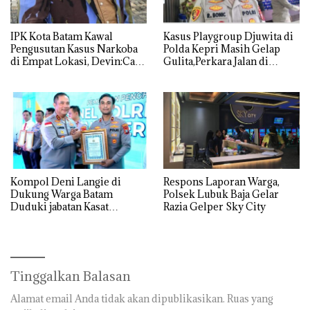
IPK Kota Batam Kawal
Kasus Playgroup Djuwita di
Pengusutan Kasus Narkoba
Polda Kepri Masih Gelap
di Empat Lokasi, Devin:Cari
Gulita,Perkara Jalan di
dan Usut tuntas Siapa Aktor
Tempat
Utamanya
Kompol Deni Langie di
Respons Laporan Warga,
Dukung Warga Batam
Polsek Lubuk Baja Gelar
Duduki jabatan Kasat
Razia Gelper Sky City
Reskrim Polresta Barelang
Tinggalkan Balasan
Alamat email Anda tidak akan dipublikasikan.
Ruas yang