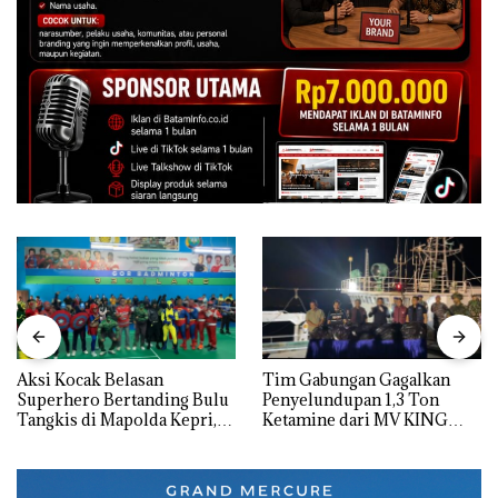
Aksi Kocak Belasan
Tim Gabungan Gagalkan
Superhero Bertanding Bulu
Penyelundupan 1,3 Ton
Tangkis di Mapolda Kepri,
Ketamine dari MV KING
Sambut HUT RI Ke-81