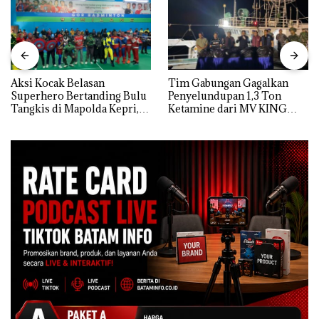
Aksi Kocak Belasan
Tim Gabungan Gagalkan
Superhero Bertanding Bulu
Penyelundupan 1,3 Ton
Tangkis di Mapolda Kepri,
Ketamine dari MV KING
Sambut HUT RI Ke-81