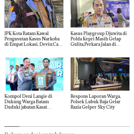
IPK Kota Batam Kawal
Kasus Playgroup Djuwita di
Pengusutan Kasus Narkoba
Polda Kepri Masih Gelap
di Empat Lokasi, Devin:Cari
Gulita,Perkara Jalan di
dan Usut tuntas Siapa Aktor
Tempat
Utamanya
Kompol Deni Langie di
Respons Laporan Warga,
Dukung Warga Batam
Polsek Lubuk Baja Gelar
Duduki jabatan Kasat
Razia Gelper Sky City
Reskrim Polresta Barelang