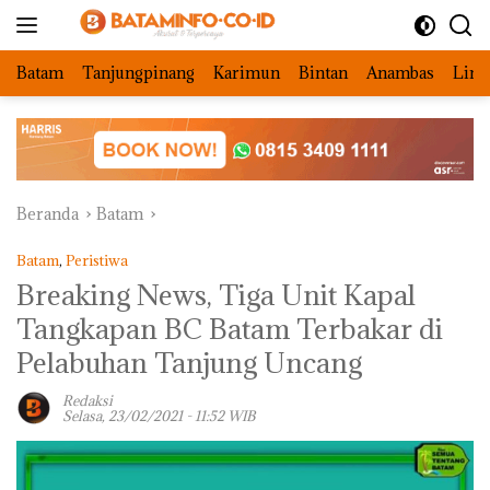
Langsung
ke
konten
Batam
Tanjungpinang
Karimun
Bintan
Anambas
Ling
Beranda
Batam
Batam
,
Peristiwa
Breaking News, Tiga Unit Kapal
Tangkapan BC Batam Terbakar di
Pelabuhan Tanjung Uncang
Redaksi
Selasa, 23/02/2021 - 11:52 WIB