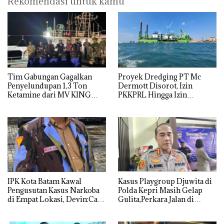
Rekomendasi untuk kamu
Tim Gabungan Gagalkan
Proyek Dredging PT Mc
Penyelundupan 1,3 Ton
Dermott Disorot, Izin
Ketamine dari MV KING
PKKPRL Hingga Izin
Lingkungan Dipertanyakan
IPK Kota Batam Kawal
Kasus Playgroup Djuwita di
Pengusutan Kasus Narkoba
Polda Kepri Masih Gelap
di Empat Lokasi, Devin:Cari
Gulita,Perkara Jalan di
dan Usut tuntas Siapa Aktor
Tempat
Utamanya