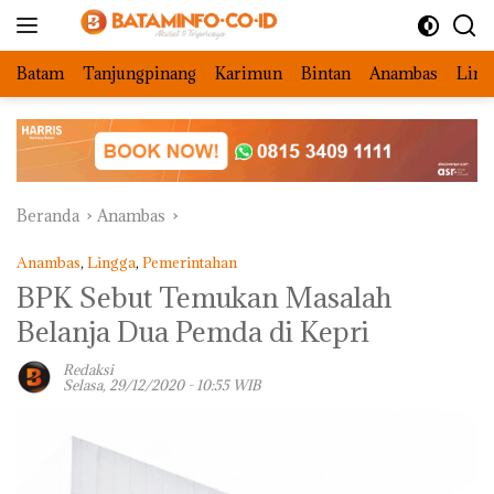
Langsung
ke
konten
Batam
Tanjungpinang
Karimun
Bintan
Anambas
Ling
Beranda
Anambas
Anambas
,
Lingga
,
Pemerintahan
BPK Sebut Temukan Masalah
Belanja Dua Pemda di Kepri
Redaksi
Selasa, 29/12/2020 - 10:55 WIB