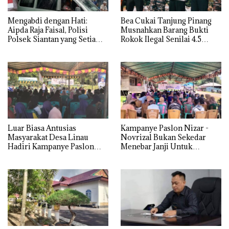
Mengabdi dengan Hati:
Bea Cukai Tanjung Pinang
Aipda Raja Faisal, Polisi
Musnahkan Barang Bukti
Polsek Siantan yang Setia
Rokok Ilegal Senilai 4.5
Menjadi Sopir Mobil Jenazah
Miliar Lebih di Kepulauan
Sejak 2017
Anambas
Luar Biasa Antusias
Kampanye Paslon Nizar -
Masyarakat Desa Linau
Novrizal Bukan Sekedar
Hadiri Kampanye Paslon
Menebar Janji Untuk
Nomor Urut 01 Nizar-
Mendulang Suara
Novrizal.