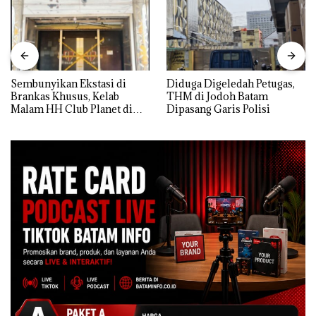
Sembunyikan Ekstasi di
Diduga Digeledah Petugas,
Brankas Khusus, Kelab
THM di Jodoh Batam
Malam HH Club Planet di
Dipasang Garis Polisi
Batam Digerebek Bareskrim
Polri