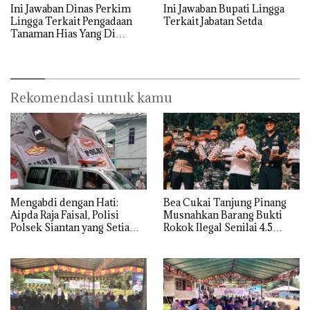
Ini Jawaban Dinas Perkim
Ini Jawaban Bupati Lingga
Lingga Terkait Pengadaan
Terkait Jabatan Setda
Tanaman Hias Yang Di
Tengarai Korupsi
Rekomendasi untuk kamu
Mengabdi dengan Hati:
Bea Cukai Tanjung Pinang
Aipda Raja Faisal, Polisi
Musnahkan Barang Bukti
Polsek Siantan yang Setia
Rokok Ilegal Senilai 4.5
Menjadi Sopir Mobil Jenazah
Miliar Lebih di Kepulauan
Sejak 2017
Anambas