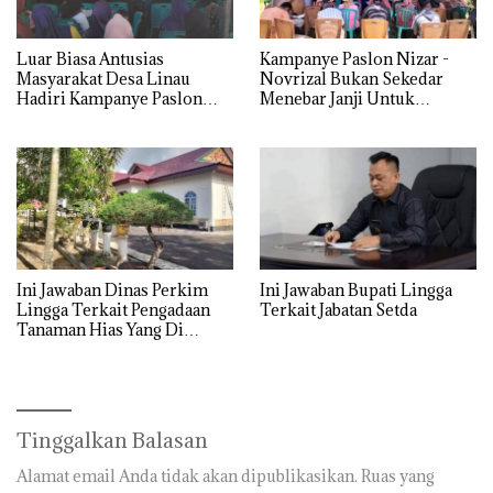
Luar Biasa Antusias
Kampanye Paslon Nizar -
Masyarakat Desa Linau
Novrizal Bukan Sekedar
Hadiri Kampanye Paslon
Menebar Janji Untuk
Nomor Urut 01 Nizar-
Mendulang Suara
Novrizal.
Ini Jawaban Dinas Perkim
Ini Jawaban Bupati Lingga
Lingga Terkait Pengadaan
Terkait Jabatan Setda
Tanaman Hias Yang Di
Tengarai Korupsi
Tinggalkan Balasan
Alamat email Anda tidak akan dipublikasikan.
Ruas yang