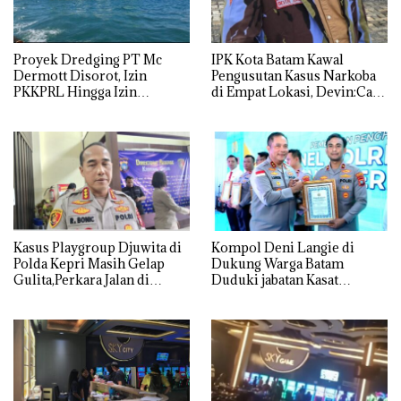
Proyek Dredging PT Mc
IPK Kota Batam Kawal
Dermott Disorot, Izin
Pengusutan Kasus Narkoba
PKKPRL Hingga Izin
di Empat Lokasi, Devin:Cari
Lingkungan Dipertanyakan
dan Usut tuntas Siapa Aktor
Utamanya
Kasus Playgroup Djuwita di
Kompol Deni Langie di
Polda Kepri Masih Gelap
Dukung Warga Batam
Gulita,Perkara Jalan di
Duduki jabatan Kasat
Tempat
Reskrim Polresta Barelang