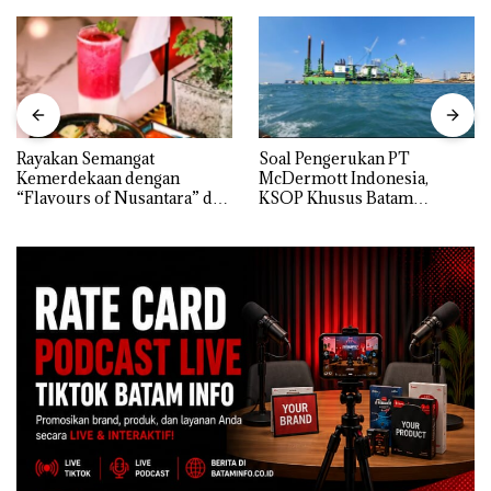
Rayakan Semangat
‎Soal Pengerukan PT
Kemerdekaan dengan
McDermott Indonesia,
“Flavours of Nusantara” di
KSOP Khusus Batam
Grand Mercure Batam
Tegaskan Perizinan Ada di
Centre
BP Batam