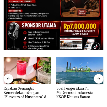
Rayakan Semangat
‎Soal Pengerukan PT
Kemerdekaan dengan
McDermott Indonesia,
“Flavours of Nusantara” di
KSOP Khusus Batam
Grand Mercure Batam
Tegaskan Perizinan Ada di
Centre
BP Batam