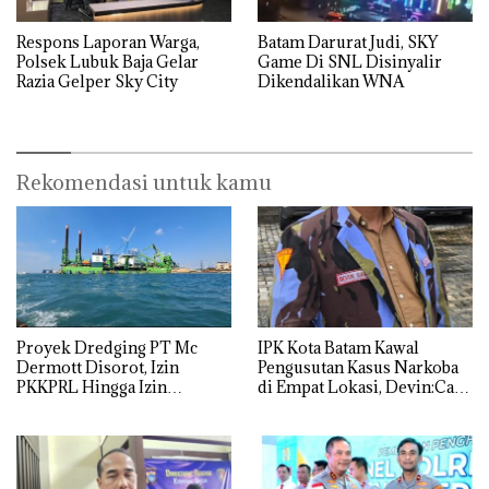
Respons Laporan Warga,
Batam Darurat Judi, SKY
Polsek Lubuk Baja Gelar
Game Di SNL Disinyalir
Razia Gelper Sky City
Dikendalikan WNA
Rekomendasi untuk kamu
Proyek Dredging PT Mc
IPK Kota Batam Kawal
Dermott Disorot, Izin
Pengusutan Kasus Narkoba
PKKPRL Hingga Izin
di Empat Lokasi, Devin:Cari
Lingkungan Dipertanyakan
dan Usut tuntas Siapa Aktor
Utamanya