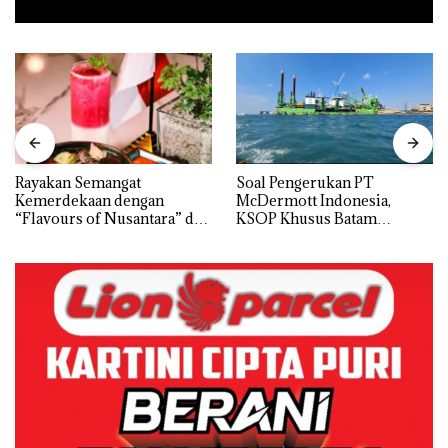
Rayakan Semangat
‎Soal Pengerukan PT
Kemerdekaan dengan
McDermott Indonesia,
“Flavours of Nusantara” di
KSOP Khusus Batam
Grand Mercure Batam
Tegaskan Perizinan Ada di
Centre
BP Batam