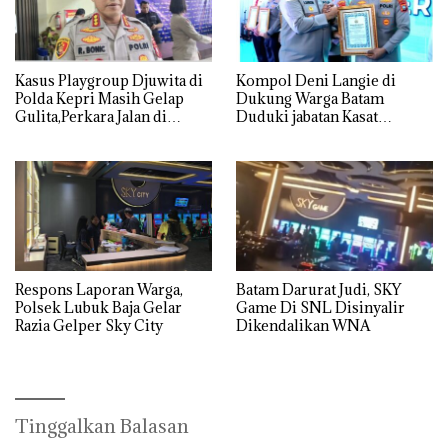
Kasus Playgroup Djuwita di
Kompol Deni Langie di
Polda Kepri Masih Gelap
Dukung Warga Batam
Gulita,Perkara Jalan di
Duduki jabatan Kasat
Tempat
Reskrim Polresta Barelang
Respons Laporan Warga,
Batam Darurat Judi, SKY
Polsek Lubuk Baja Gelar
Game Di SNL Disinyalir
Razia Gelper Sky City
Dikendalikan WNA
Tinggalkan Balasan