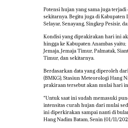
Potensi hujan yang sama juga terjadi
sekitarnya. Begitu juga di Kabupaten 
Selayar, Senayang, Singkep Pesisir, da
Puluhan Tahun
‘Bodong’ Tapi
Kondisi yang diprakirakan hari ini a
Ditegur, LBH D
hingga ke Kabupaten Anambas yaitu;
Sekolah Djuwit
Jemaja, Jemaja Timur, Palmatak, Siant
Batam Segera
Ditutup!
Timur, dan sekitarnya.
Berdasarkan data yang diperoleh dar
(BMKG), Stasiun Meteorologi Hang 
prakiraan tersebut akan mulai hari i
“Untuk saat ini sudah memasuki pun
intensitas curah hujan dari mulai sed
ini diperkirakan sampai nanti di bul
Hang Nadim Batam, Senin (01/11/2021