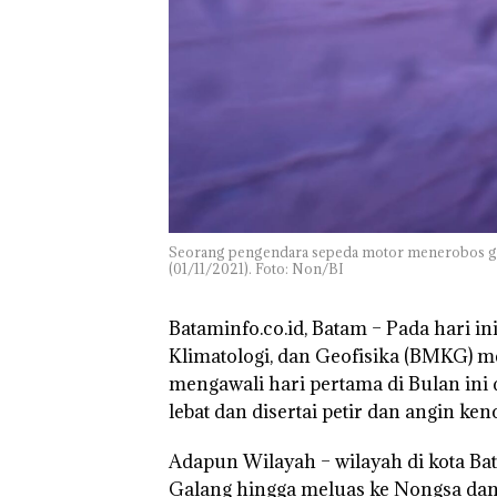
Kunjungi Kepri,
Amsakar Sambu
Batam Sebelum
Bertolak ke Lin
Seorang pengendara sepeda motor menerobos genan
(01/11/2021). Foto: Non/BI
Bataminfo.co.id, Batam
– Pada hari in
Klimatologi, dan Geofisika (BMKG) 
mengawali hari pertama di Bulan ini 
lebat dan disertai petir dan angin ken
Adapun Wilayah – wilayah di kota Bat
Galang hingga meluas ke Nongsa dan 