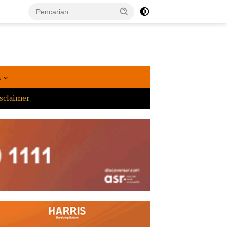
a
sclaimer