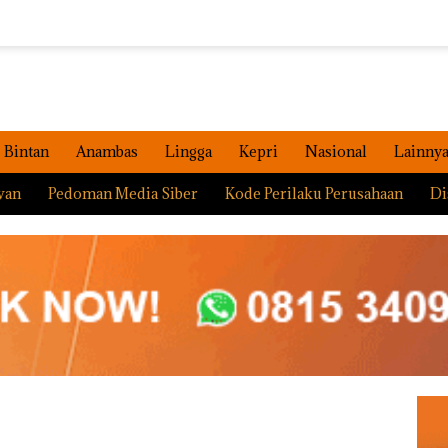
Bintan
Anambas
Lingga
Kepri
Nasional
Lainny
wan
Pedoman Media Siber
Kode Perilaku Perusahaan
Di