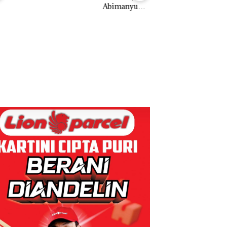
Abimanyu
ni
Melesat
gketa
Puluhan
Kibarkan
Asuh!
Tahun
Merah Putih
‘Bodong’
Dua Kali di
Tapi Cuma
Thailand
Ditegur, LBH
Dekan FIKP
Desak
UMRAH:
Sekolah
Pengelolaan
Djuwita
Sedimentasi
Batam
Laut di Kepri
Segera
Harus
Ditutup!
Dibuktikan
Secara
Ilmiah,
Jangan
Sampai
Bertentangan
dengan
Konservasi