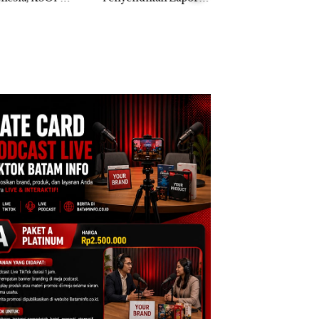
k Dibawa Tanpa
Dua Kali di Thailand
: Murni Sengketa
Asuh!
Dekan FIKP UMRA
Pengelolaan
Sedimentasi Laut 
Kepri Harus
Dibuktikan Secara
Ilmiah, Jangan Sa
Bertentangan den
Konservasi