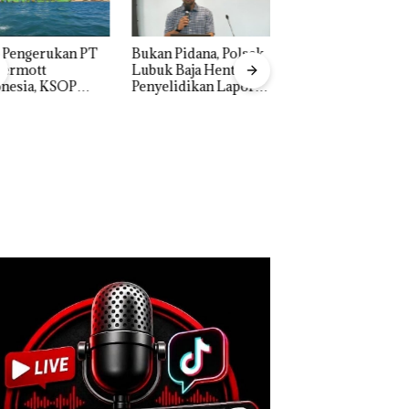
n Pidana, Polsek
“Double Winner”,
k Baja Hentikan
Abimanyu Melesat
elidikan Laporan
Kibarkan Merah Putih
k Dibawa Tanpa
Dua Kali di Thailand
: Murni Sengketa
Asuh!
Dekan FIKP UMRA
Pengelolaan
Sedimentasi Laut 
Kepri Harus
Dibuktikan Secara
Ilmiah, Jangan Sa
Bertentangan den
Konservasi