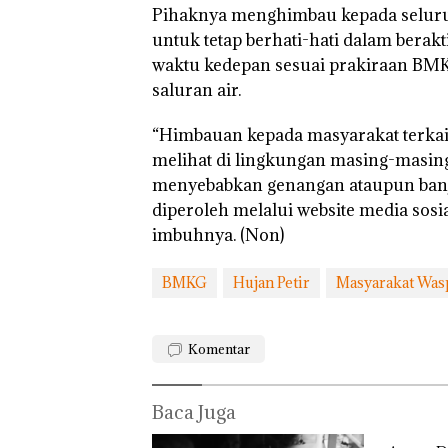
Pihaknya menghimbau kepada seluru
untuk tetap berhati-hati dalam berak
waktu kedepan sesuai prakiraan BM
saluran air.
“Himbauan kepada masyarakat terka
melihat di lingkungan masing-masing
menyebabkan genangan ataupun banj
diperoleh melalui website media sosi
imbuhnya. (Non)
BMKG
Hujan Petir
Masyarakat Was
Bukan
Pidana,
Polsek
Komentar
Lubuk Baja
Hentikan
Penyelidikan
Laporan
Baca Juga
“Double
Anak Dibawa
Winner”,
Tanpa Izin: