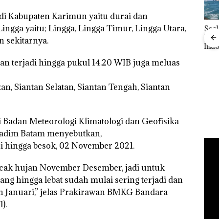
 di Kabupaten Karimun yaitu durai dan
Lingga yaitu; Lingga, Lingga Timur, Lingga Utara,
Bisnis Wholesale
‎Soal Pengerukan PT
Buka
Network Catat
McDermott
Lubu
n sekitarnya.
Pertumbuhan
Indonesia, KSOP
Peny
Pendapatan Sebesar
Khusus Batam
Ana
 Cuma
kan terjadi hingga pukul 14.20 WIB juga meluas
12,7% Secara
Tegaskan Perizinan
Izin
esak
Tahunan
Ada di BP Batam
Hak 
a
an, Siantan Selatan, Siantan Tengah, Siantan
i Badan Meteorologi Klimatologi dan Geofisika
Nadim Batam menyebutkan,
ni hingga besok, 02 November 2021.
cak hujan November Desember, jadi untuk
ang hingga lebat sudah mulai sering terjadi dan
an Januari,” jelas Prakirawan BMKG Bandara
).