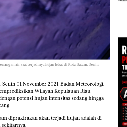
Tampilkan Wanita
Khusus Batam
Ana
t di
Berpakaian Minim,
Tegaskan Perizinan
Izin
Polisi dan Disparbud
Ada di BP Batam
Hak 
gga
Batam Turun Tangan ‎
gan air saat terjadinya hujan lebat di Kota Batam, Senin
i, Senin 01 November 2021, Badan Meteorologi,
memprediksikan Wilayah Kepulauan Riau
dengan potensi hujan intensitas sedang hingga
cang.
am diprakirakan akan terjadi hujan adalah di
sekitarnya.