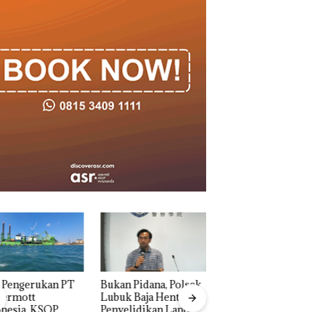
n Pidana, Polsek
“Double Winner”,
k Baja Hentikan
Abimanyu Melesat
elidikan Laporan
Kibarkan Merah Putih