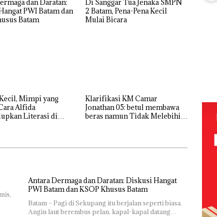
ermaga dan Daratan:
Di Sanggar Tua Jenaka SMPN
Perizinan
Mur
 Hangat PWI Batam dan
2 Batam, Pena-Pena Kecil
Ada di BP
Sen
usus Batam
Mulai Bicara
Puluhan
Batam
Hak 
Tahun
‘Bodong’
Tapi Cuma
Ditegur, LBH
FIKP
Desak
:
Sekolah
olaan
Djuwita
ntasi
Batam
 Kepri
Kecil, Mimpi yang
Klarifikasi KM Camar
Segera
Cara Alfida
Jonathan 05: betul membawa
Ditutup!
ikan
pkan Literasi di
beras namun Tidak Melebihi
 Batam
Muatan
i
tangan
vasi
Antara Dermaga dan Daratan: Diskusi Hangat
PWI Batam dan KSOP Khusus Batam
mis,
Batam – Pagi di Sekupang itu berjalan seperti biasa.
Angin laut berembus pelan, kapal-kapal datang…