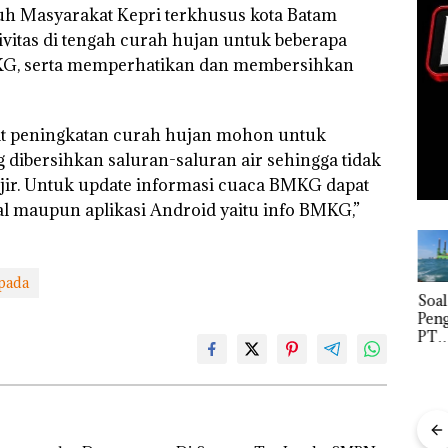
h Masyarakat Kepri terkhusus kota Batam
tivitas di tengah curah hujan untuk beberapa
KG, serta memperhatikan dan membersihkan
it peningkatan curah hujan mohon untuk
 dibersihkan saluran-saluran air sehingga tidak
ir. Untuk update informasi cuaca BMKG dapat
al maupun aplikasi Android yaitu info BMKG,”
pada
Bisnis
‎Soal
Buk
Wholesale
Pengerukan
Pida
Network
PT
Pols
Catat
McDermott
Lubu
Pertumbuha
Indonesia,
Hen
n Pendapatan
KSOP
Peny
Sebesar
Khusus
Lap
12,7% Secara
Batam
Ana
Tahunan
Tegaskan
Tanp