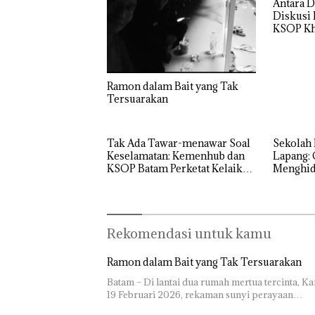
Antara D
Abimanyu
Murni
Diskusi
Melesat
Sengketa
KSOP Kh
Kibarkan
Hak Asuh!
Merah Putih
Dua Kali di
Thailand
Ramon dalam Bait yang Tak
Dekan 
Tersuarakan
UMRAH
Pengel
Sedime
Laut di
Tak Ada Tawar-menawar Soal
Sekolah 
Harus
Keselamatan: Kemenhub dan
Lapang: 
Dibukt
KSOP Batam Perketat Kelaikan
Menghidu
Secara
Kapal Jelang Lebaran 2026
SMPN 38
Ilmiah,
Jangan
Sampa
Berten
Rekomendasi untuk kamu
dengan
Konser
Ramon dalam Bait yang Tak Tersuarakan
Batam – Di lantai dua rumah mertua tercinta, Ka
19 Februari 2026, rekaman sunyi perayaan…