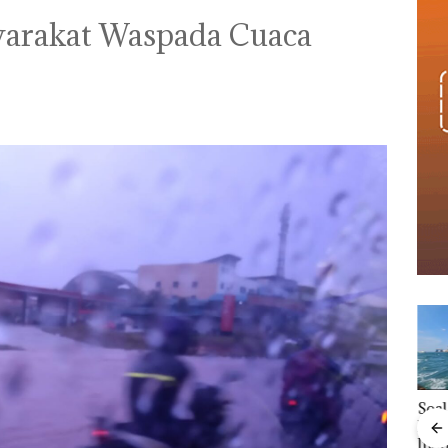
arakat Waspada Cuaca
‎Soal Pengerukan PT
Buka
McDermott
Lubu
Viral Promo Spa
Indonesia, KSOP
Peny