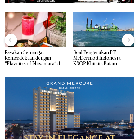
Rayakan Semangat
‎Soal Pengerukan PT
Kemerdekaan dengan
McDermott Indonesia,
“Flavours of Nusantara” di
KSOP Khusus Batam
Grand Mercure Batam
Tegaskan Perizinan Ada di
Centre
BP Batam