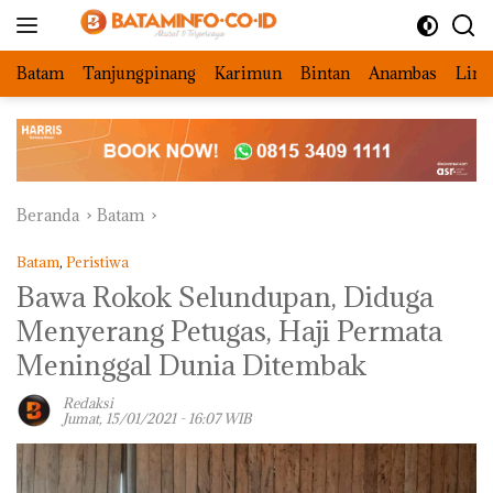
Langsung
ke
konten
Batam
Tanjungpinang
Karimun
Bintan
Anambas
Ling
Beranda
Batam
Batam
,
Peristiwa
Bawa Rokok Selundupan, Diduga
Menyerang Petugas, Haji Permata
Meninggal Dunia Ditembak
Redaksi
Jumat, 15/01/2021 - 16:07 WIB