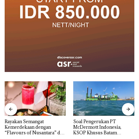
Rayakan Semangat
‎Soal Pengerukan PT
Kemerdekaan dengan
McDermott Indonesia,
“Flavours of Nusantara” di
KSOP Khusus Batam
Grand Mercure Batam
Tegaskan Perizinan Ada di