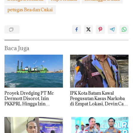
petugas Bea dan Cukai
Baca Juga
Proyek Dredging PT Mc
IPK Kota Batam Kawal
Dermott Disorot, Izin
Pengusutan Kasus Narkoba
PKKPRL Hingga Izin
di Empat Lokasi, Devin:Cari
Lingkungan Dipertanyakan
dan Usut tuntas Siapa Aktor
Utamanya