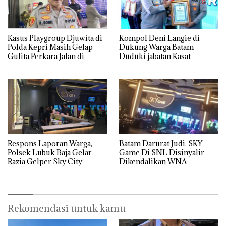
Kasus Playgroup Djuwita di
Kompol Deni Langie di
Polda Kepri Masih Gelap
Dukung Warga Batam
Gulita,Perkara Jalan di
Duduki jabatan Kasat
Tempat
Reskrim Polresta Barelang
Respons Laporan Warga,
Batam Darurat Judi, SKY
Polsek Lubuk Baja Gelar
Game Di SNL Disinyalir
Razia Gelper Sky City
Dikendalikan WNA
Rekomendasi untuk kamu