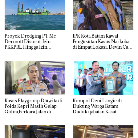
Proyek Dredging PT Mc
IPK Kota Batam Kawal
Dermott Disorot, Izin
Pengusutan Kasus Narkoba
PKKPRL Hingga Izin
di Empat Lokasi, Devin:Cari
Lingkungan Dipertanyakan
dan Usut tuntas Siapa Aktor
Utamanya
Kasus Playgroup Djuwita di
Kompol Deni Langie di
Polda Kepri Masih Gelap
Dukung Warga Batam
Gulita,Perkara Jalan di
Duduki jabatan Kasat
Tempat
Reskrim Polresta Barelang