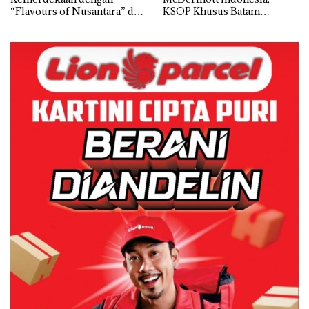
“Flavours of Nusantara” di
KSOP Khusus Batam
Grand Mercure Batam
Tegaskan Perizinan Ada di
Centre
BP Batam