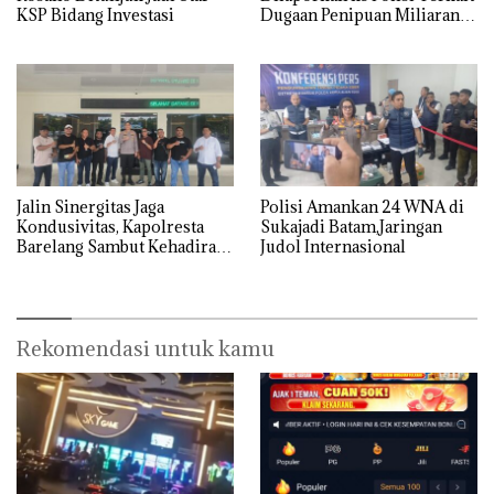
KSP Bidang Investasi
Dugaan Penipuan Miliaran
Rupiah
Jalin Sinergitas Jaga
Polisi Amankan 24 WNA di
Kondusivitas, Kapolresta
Sukajadi Batam,Jaringan
Barelang Sambut Kehadiran
Judol Internasional
Tokoh Pemuda Indonesia
Timur
Rekomendasi untuk kamu