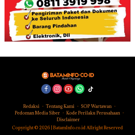
Redaksi
Tentang Kami
SOP Wartawan
Pedoman Media Siber
Kode Perilaku Perusahaan
Disclaimer
Copyright © 2026 | BatamInfo.co.id Allright Reserved