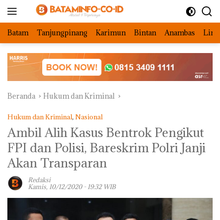
Langsung
ke
konten
Batam
Tanjungpinang
Karimun
Bintan
Anambas
Ling
Beranda
Hukum dan Kriminal
Hukum dan Kriminal
,
Nasional
Ambil Alih Kasus Bentrok Pengikut
FPI dan Polisi, Bareskrim Polri Janji
Akan Transparan
Redaksi
Kamis, 10/12/2020 - 19:32 WIB