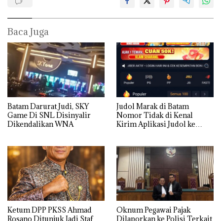
Baca Juga
Batam Darurat Judi, SKY
Judol Marak di Batam
Game Di SNL Disinyalir
Nomor Tidak di Kenal
Dikendalikan WNA
Kirim Aplikasi Judol ke
Whatsapp Warga Batam
Ketum DPP PKSS Ahmad
Oknum Pegawai Pajak
Rosano Ditunjuk Jadi Staf
Dilaporkan ke Polisi Terkait