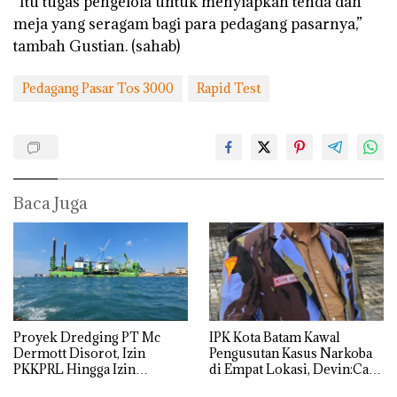
“Itu tugas pengelola untuk menyiapkan tenda dan
meja yang seragam bagi para pedagang pasarnya,”
tambah Gustian. (sahab)
Pedagang Pasar Tos 3000
Rapid Test
Baca Juga
Proyek Dredging PT Mc
IPK Kota Batam Kawal
Dermott Disorot, Izin
Pengusutan Kasus Narkoba
PKKPRL Hingga Izin
di Empat Lokasi, Devin:Cari
Lingkungan Dipertanyakan
dan Usut tuntas Siapa Aktor