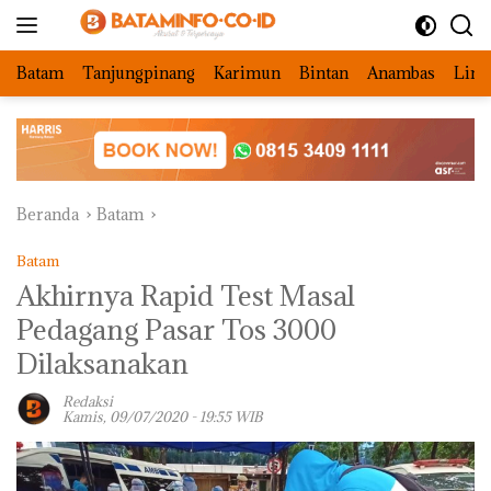
Langsung
ke
konten
Batam
Tanjungpinang
Karimun
Bintan
Anambas
Ling
Beranda
Batam
Batam
Akhirnya Rapid Test Masal
Pedagang Pasar Tos 3000
Dilaksanakan
Redaksi
Kamis, 09/07/2020 - 19:55 WIB