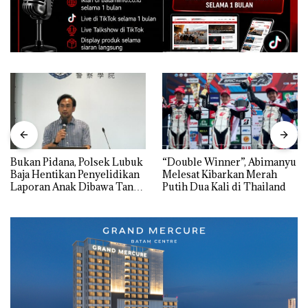
Bukan Pidana, Polsek Lubuk
“Double Winner”, Abimanyu
Baja Hentikan Penyelidikan
Melesat Kibarkan Merah
Laporan Anak Dibawa Tanpa
Putih Dua Kali di Thailand
Izin: Murni Sengketa Hak
Asuh!