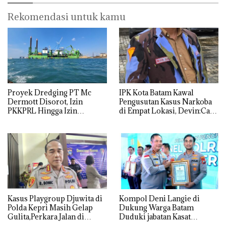
Rekomendasi untuk kamu
Proyek Dredging PT Mc
IPK Kota Batam Kawal
Dermott Disorot, Izin
Pengusutan Kasus Narkoba
PKKPRL Hingga Izin
di Empat Lokasi, Devin:Cari
Lingkungan Dipertanyakan
dan Usut tuntas Siapa Aktor
Utamanya
Kasus Playgroup Djuwita di
Kompol Deni Langie di
Polda Kepri Masih Gelap
Dukung Warga Batam
Gulita,Perkara Jalan di
Duduki jabatan Kasat
Tempat
Reskrim Polresta Barelang