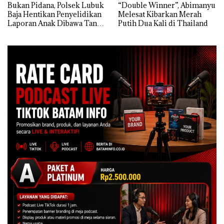
Bukan Pidana, Polsek Lubuk
“Double Winner”, Abimanyu
Baja Hentikan Penyelidikan
Melesat Kibarkan Merah
Laporan Anak Dibawa Tanpa
Putih Dua Kali di Thailand
Izin: Murni Sengketa Hak
Asuh!