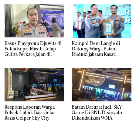
Utamanya
Kasus Playgroup Djuwita di
Kompol Deni Langie di
Polda Kepri Masih Gelap
Dukung Warga Batam
Gulita,Perkara Jalan di
Duduki jabatan Kasat
Tempat
Reskrim Polresta Barelang
Respons Laporan Warga,
Batam Darurat Judi, SKY
Polsek Lubuk Baja Gelar
Game Di SNL Disinyalir
Razia Gelper Sky City
Dikendalikan WNA