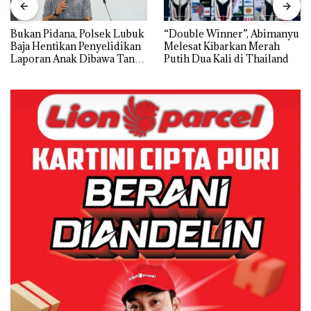
Bukan Pidana, Polsek Lubuk
“Double Winner”, Abimanyu
Baja Hentikan Penyelidikan
Melesat Kibarkan Merah
Laporan Anak Dibawa Tanpa
Putih Dua Kali di Thailand
Izin: Murni Sengketa Hak
Asuh!