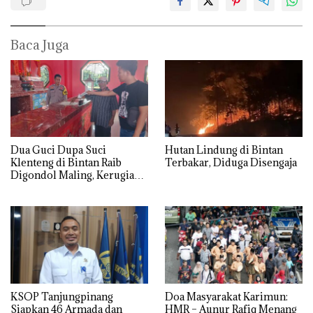
Baca Juga
Dua Guci Dupa Suci
Hutan Lindung di Bintan
Klenteng di Bintan Raib
Terbakar, Diduga Disengaja
Digondol Maling, Kerugian
Capai Rp50 Juta
KSOP Tanjungpinang
Doa Masyarakat Karimun:
Siapkan 46 Armada dan
HMR – Aunur Rafiq Menang