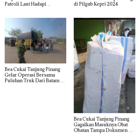
Patroli Laut Hadapi
di Pilgub Kepri 2024
Lonjakan Penumpang
Nataru
Bea Cukai Tanjung Pinang
Gelar Operasi Bersama
Puluhan Truk Dari Batam di
Tolak Masuk ke Wilayah
Tanjung Pinang
Bea Cukai Tanjung Pinang
Gagalkan Masuknya Obat
Obatan Tampa Dokumen Ke
Wilayah Bintan