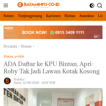
Langsung
ke
konten
Batam
Tanjungpinang
Karimun
Bintan
Anambas
Ling
Beranda
Bintan
Bintan
,
politik
ADA Daftar ke KPU Bintan, Apri-
Roby Tak Jadi Lawan Kotak Kosong
Redaksi
Sabtu, 12/09/2020 - 10:01 WIB