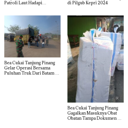
Patroli Laut Hadapi
di Pilgub Kepri 2024
Lonjakan Penumpang
Nataru
Bea Cukai Tanjung Pinang
Gelar Operasi Bersama
Puluhan Truk Dari Batam di
Tolak Masuk ke Wilayah
Tanjung Pinang
Bea Cukai Tanjung Pinang
Gagalkan Masuknya Obat
Obatan Tampa Dokumen Ke
Wilayah Bintan