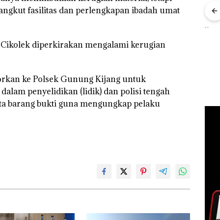
Kebakaran Lahan 600
ngkut fasilitas dan perlengkapan ibadah umat
Meter Persegi di
Kampung Bugis,
Rayakan Semangat
Aksi
Diduga Dipicu
Kemerdekaan dengan
Sup
Pembakaran Sampah
a Cikolek diperkirakan mengalami kerugian
“Flavours of
Bert
Nusantara” di Grand
Tang
f
Mercure Batam
Kep
gka
Centre
RI K
s,
porkan ke Polsek Gunung Kijang untuk
533
h dalam penyelidikan (lidik) dan polisi tengah
ta barang bukti guna mengungkap pelaku