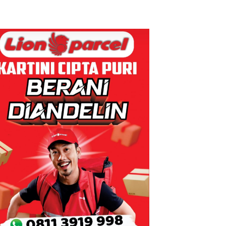
Penyelundup
Tetapkan
an 1,3 Ton
Kades Selaut
Ketamine
Nonaktif
dari MV
sebagai
KING SUN
Tersangka
di Perairan
Korupsi
APBDes,
Negara Rugi
Rp533 Juta