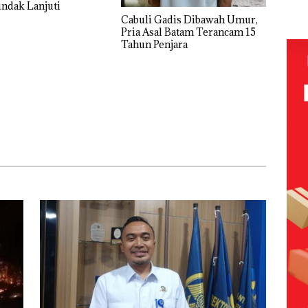
indak Lanjuti
Tetapkan
Cabuli Gadis Dibawah Umur,
Kades Selaut
Pria Asal Batam Terancam 15
Nonaktif
Tahun Penjara
sebagai
Tersangka
Korupsi
APBDes,
Negara Rugi
Rp533 Juta