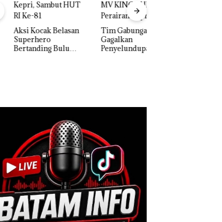
Dua Orang
Diamankan Akibat
Nekat Simpan Vap
 Kocak Belasan
Tim Gabungan
Berisi Narkoba da
erhero
Gagalkan
Kulkas, Kapolsek:
anding Bulu
Penyelundupan 1,3
Diedarkan dengan
kis di Mapolda
Ton Ketamine dari
Harga 2,5
ri, Sambut HUT
MV KING SUN di
e-81