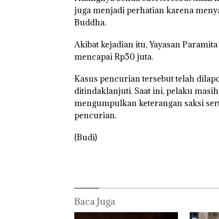
juga menjadi perhatian karena menya
Buddha.
Kejari Natuna
Akibat kejadian itu, Yayasan Paramit
Tetapkan Kades
mencapai Rp50 juta.
Selaut Nonakti
sebagai Tersan
Korupsi APBDe
Kasus pencurian tersebut telah dila
Negara Rugi Rp
ditindaklanjuti. Saat ini, pelaku masi
Juta
mengumpulkan keterangan saksi ser
pencurian.
(Budi)
Baca Juga