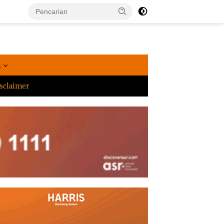
a
sclaimer