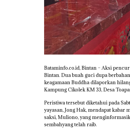
Network Catat
Pertumbuhan
Pendapatan Seb
12,7% Secara
Tahunan
Bataminfo.co.id, Bintan – Aksi penc
Bintan. Dua buah guci dupa berbaha
keagamaan Buddha dilaporkan hilang 
Kampung Cikolek KM 33, Desa Toapa
Peristiwa tersebut diketahui pada Sa
yayasan, Jong Hak, mendapat kabar m
saksi, Muliono, yang menginformasik
sembahyang telah raib.