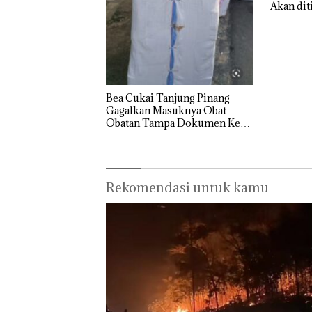
Akan dit
Penyelundup
an 1,3 Ton
Ketamine
dari MV
KING SUN
di Perairan
Bea Cukai Tanjung Pinang
Gagalkan Masuknya Obat
Obatan Tampa Dokumen Ke
Wilayah Bintan
Rekomendasi untuk kamu