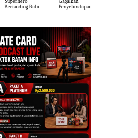
erhero
Gagalkan
Kulkas, Kapolsek:
anding Bulu
Penyelundupan 1,3
Diedarkan dengan
kis di Mapolda
Ton Ketamine dari
Harga 2,5
ri, Sambut HUT
MV KING SUN di
e-81