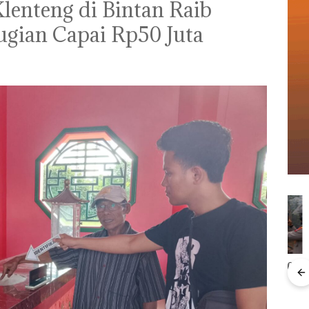
lenteng di Bintan Raib
ugian Capai Rp50 Juta
Kebakaran Lahan 600
Meter Persegi di
Kampung Bugis,
le
Aksi
Diduga Dipicu