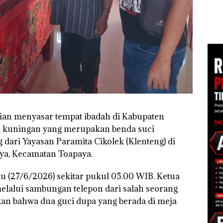
Sup
Perayaan Ulang
Pembakaran Sampah
Bert
Tahun ke-24 HARRIS
esar
Tang
Resort Waterfront
Kep
Batam Gelar
RI K
Giveaway Spesial dan
Diskon Menginap
24%
urian menyasar tempat ibadah di Kabupaten
n kuningan yang merupakan benda suci
dari Yayasan Paramita Cikolek (Klenteng) di
ya, Kecamatan Toapaya.
btu (27/6/2026) sekitar pukul 05.00 WIB. Ketua
elalui sambungan telepon dari salah seorang
an bahwa dua guci dupa yang berada di meja