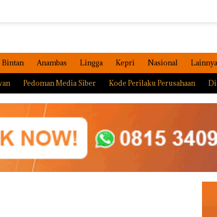
Bintan
Anambas
Lingga
Kepri
Nasional
Lainny
wan
Pedoman Media Siber
Kode Perilaku Perusahaan
Di