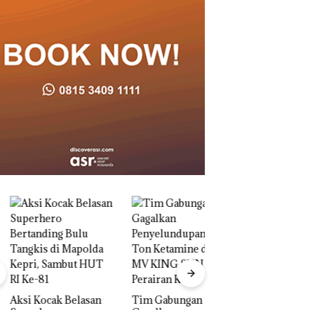
Dua Orang
Diamankan Akibat
Nekat Simpan Vap
 Kocak Belasan
Tim Gabungan
Berisi Narkoba da