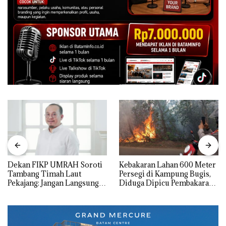
Dekan FIKP UMRAH Soroti
Kebakaran Lahan 600 Meter
Tambang Timah Laut
Persegi di Kampung Bugis,
Pekajang: Jangan Langsung
Diduga Dipicu Pembakaran
Bicara Kerugian, Buktikan
Sampah
Dulu Kerusakan
Lingkungannya