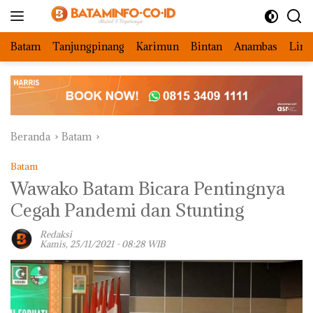
Langsung
ke
konten
Batam
Tanjungpinang
Karimun
Bintan
Anambas
Ling
Beranda
Batam
Batam
Wawako Batam Bicara Pentingnya
Cegah Pandemi dan Stunting
Redaksi
Kamis, 25/11/2021 - 08:28 WIB