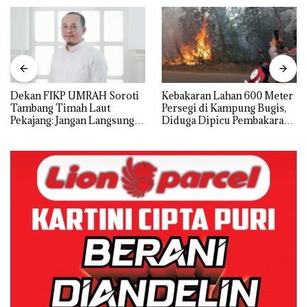
Dekan FIKP UMRAH Soroti
Kebakaran Lahan 600 Meter
Tambang Timah Laut
Persegi di Kampung Bugis,
Pekajang: Jangan Langsung
Diduga Dipicu Pembakaran
Bicara Kerugian, Buktikan
Sampah
Dulu Kerusakan
Lingkungannya