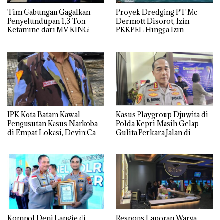
Tim Gabungan Gagalkan
Proyek Dredging PT Mc
Penyelundupan 1,3 Ton
Dermott Disorot, Izin
Ketamine dari MV KING
PKKPRL Hingga Izin
Lingkungan Dipertanyakan
IPK Kota Batam Kawal
Kasus Playgroup Djuwita di
Pengusutan Kasus Narkoba
Polda Kepri Masih Gelap
di Empat Lokasi, Devin:Cari
Gulita,Perkara Jalan di
dan Usut tuntas Siapa Aktor
Tempat
Utamanya
Kompol Deni Langie di
Respons Laporan Warga,