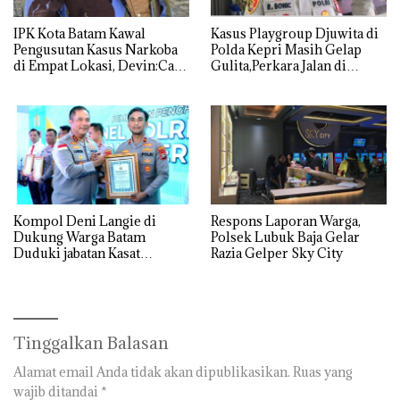
IPK Kota Batam Kawal
Kasus Playgroup Djuwita di
Pengusutan Kasus Narkoba
Polda Kepri Masih Gelap
di Empat Lokasi, Devin:Cari
Gulita,Perkara Jalan di
dan Usut tuntas Siapa Aktor
Tempat
Utamanya
Kompol Deni Langie di
Respons Laporan Warga,
Dukung Warga Batam
Polsek Lubuk Baja Gelar
Duduki jabatan Kasat
Razia Gelper Sky City
Reskrim Polresta Barelang
Tinggalkan Balasan
Alamat email Anda tidak akan dipublikasikan.
Ruas yang
wajib ditandai
*