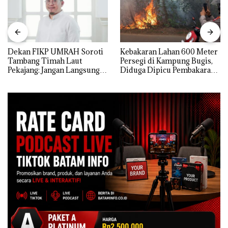
Dekan FIKP UMRAH Soroti
Kebakaran Lahan 600 Meter
Tambang Timah Laut
Persegi di Kampung Bugis,
Pekajang: Jangan Langsung
Diduga Dipicu Pembakaran
Bicara Kerugian, Buktikan
Sampah
Dulu Kerusakan
Lingkungannya