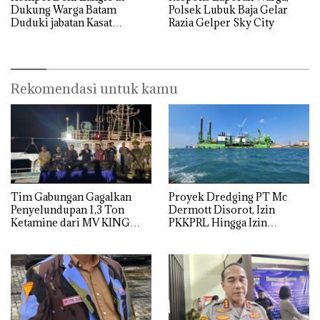
Dukung Warga Batam
Polsek Lubuk Baja Gelar
Duduki jabatan Kasat
Razia Gelper Sky City
Reskrim Polresta Barelang
Rekomendasi untuk kamu
Tim Gabungan Gagalkan
Proyek Dredging PT Mc
Penyelundupan 1,3 Ton
Dermott Disorot, Izin
Ketamine dari MV KING
PKKPRL Hingga Izin
Lingkungan Dipertanyakan