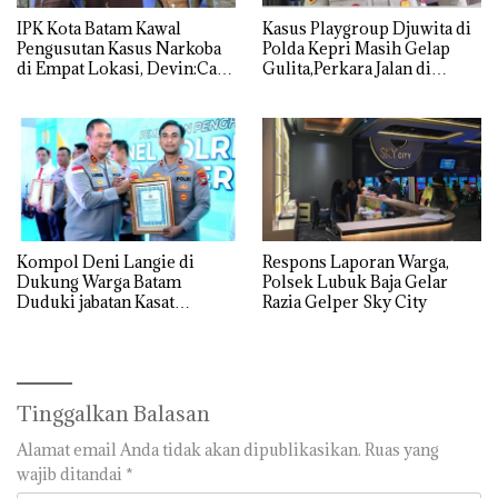
IPK Kota Batam Kawal
Kasus Playgroup Djuwita di
Pengusutan Kasus Narkoba
Polda Kepri Masih Gelap
di Empat Lokasi, Devin:Cari
Gulita,Perkara Jalan di
dan Usut tuntas Siapa Aktor
Tempat
Utamanya
Kompol Deni Langie di
Respons Laporan Warga,
Dukung Warga Batam
Polsek Lubuk Baja Gelar
Duduki jabatan Kasat
Razia Gelper Sky City
Reskrim Polresta Barelang
Tinggalkan Balasan
Alamat email Anda tidak akan dipublikasikan.
Ruas yang
wajib ditandai
*