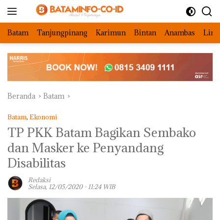
Langsung
ke
konten
Batam
Tanjungpinang
Karimun
Bintan
Anambas
Ling
Beranda
Batam
Batam
,
Ekonomi
TP PKK Batam Bagikan Sembako
dan Masker ke Penyandang
Disabilitas
Redaksi
Selasa, 12/05/2020 - 11:24 WIB