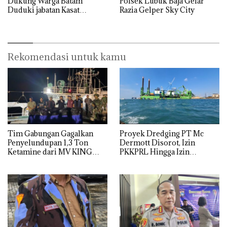
Dukung Warga Batam
Polsek Lubuk Baja Gelar
Duduki jabatan Kasat
Razia Gelper Sky City
Reskrim Polresta Barelang
Rekomendasi untuk kamu
Tim Gabungan Gagalkan
Proyek Dredging PT Mc
Penyelundupan 1,3 Ton
Dermott Disorot, Izin
Ketamine dari MV KING
PKKPRL Hingga Izin
Lingkungan Dipertanyakan