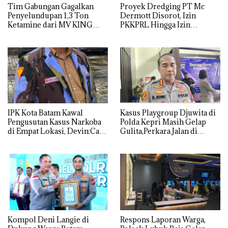
Tim Gabungan Gagalkan
Proyek Dredging PT Mc
Penyelundupan 1,3 Ton
Dermott Disorot, Izin
Ketamine dari MV KING
PKKPRL Hingga Izin
Lingkungan Dipertanyakan
IPK Kota Batam Kawal
Kasus Playgroup Djuwita di
Pengusutan Kasus Narkoba
Polda Kepri Masih Gelap
di Empat Lokasi, Devin:Cari
Gulita,Perkara Jalan di
dan Usut tuntas Siapa Aktor
Tempat
Utamanya
Kompol Deni Langie di
Respons Laporan Warga,