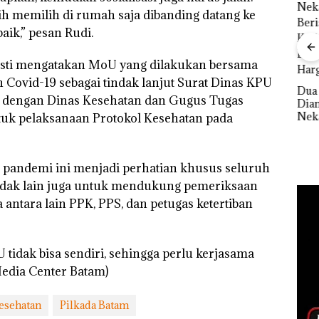
h memilih di rumah saja dibanding datang ke
aik,” pesan Rudi.
“Double Winner”,
Abimanyu Melesat
usti mengatakan MoU yang dilakukan bersama
Kibarkan Merah Putih
Covid-19 sebagai tindak lanjut Surat Dinas KPU
Dua Kali di Thailand
Polsek
Dua Orang
Keja
a dengan Dinas Kesehatan dan Gugus Tugas
tikan
Diamankan Akibat
Tet
aporan
Nekat Simpan Vape
Sela
uk pelaksanaan Protokol Kesehatan pada
anpa
Berisi Narkoba dalam
seba
gketa
Kulkas, Kapolsek:
Kor
Diedarkan dengan
Nega
 pandemi ini menjadi perhatian khusus seluruh
Harga 2,5
Juta
 tidak lain juga untuk mendukung pemeriksaan
 antara lain PPK, PPS, dan petugas ketertiban
tidak bisa sendiri, sehingga perlu kerjasama
Media Center Batam)
esehatan
Pilkada Batam