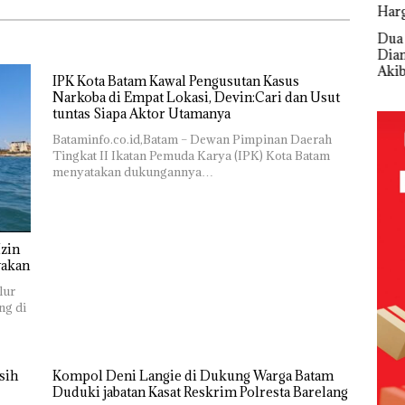
Melesat
 BP
Keja
Kibarkan
Nat
Bukan
Dua Orang
Merah Putih
Tet
Pidana,
Diamankan
Dua Kali di
Kade
Polsek
Akibat Nekat
Thailand
IPK Kota Batam Kawal Pengusutan Kasus
Non
Lubuk Baja
Simpan Vape
Narkoba di Empat Lokasi, Devin:Cari dan Usut
seba
Hentikan
Berisi
tuntas Siapa Aktor Utamanya
Ter
Penyelidikan
Narkoba
Kor
Laporan
dalam
Bataminfo.co.id,Batam – Dewan Pimpinan Daerah
APB
Anak Dibawa
Kulkas,
Tingkat II Ikatan Pemuda Karya (IPK) Kota Batam
Nega
Tanpa Izin:
Kapolsek:
menyatakan dukungannya…
Rp53
Murni
Diedarkan
Sengketa
dengan
Hak Asuh!
Harga 2,5
zin
yakan
lur
ng di
sih
Kompol Deni Langie di Dukung Warga Batam
Duduki jabatan Kasat Reskrim Polresta Barelang