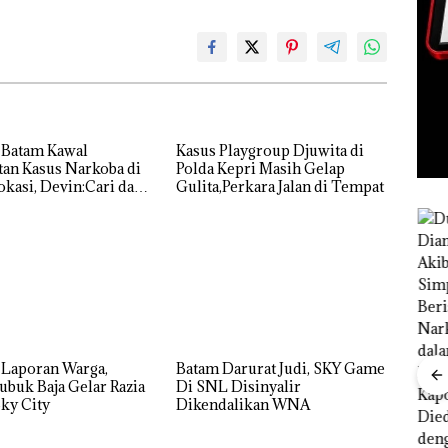
 Batam Kawal
Kasus Playgroup Djuwita di
an Kasus Narkoba di
Polda Kepri Masih Gelap
kasi, Devin:Cari dan
Gulita,Perkara Jalan di Tempat
tas Siapa Aktor
ya
ukan
mott
ia,
 Laporan Warga,
Batam Darurat Judi, SKY Game
ubuk Baja Gelar Razia
Di SNL Disinyalir
s
“Double
ky City
Dikendalikan WNA
Winner”,
an
Abimanyu
nan