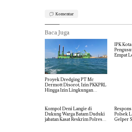
Komentar
Baca Juga
IPK Kota
Pengusut
Empat Lo
Usut tun
Utaman
Proyek Dredging PT Mc
‎Soal
Dermott Disorot, Izin PKKPRL
Penger
Hingga Izin Lingkungan
PT
Dipertanyakan
McDer
Indones
Kompol Deni Langie di
Respons
KSOP
Dukung Warga Batam Duduki
Polsek L
Khusu
jabatan Kasat Reskrim Polresta
Gelper S
Batam
Barelang
Tegask
Perizi
Rayakan