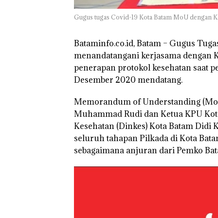
di Batam Berop
di Perumahan 
Gugus tugas Covid-19 Kota Batam MoU dengan KP
di Batam Cente
Bataminfo.co.id, Batam –
Gugus Tugas
menandatangani kerjasama dengan K
penerapan protokol kesehatan saat pe
Desember 2020 mendatang.
Memorandum of Understanding (MoU) 
Muhammad Rudi dan Ketua KPU Kota B
Kesehatan (Dinkes) Kota Batam Didi
seluruh tahapan Pilkada di Kota Ba
sebagaimana anjuran dari Pemko Bat