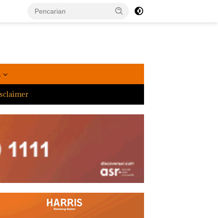
a
sclaimer