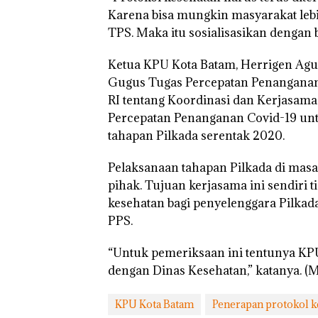
Karena bisa mungkin masyarakat lebi
TPS. Maka itu sosialisasikan dengan b
Ketua KPU Kota Batam, Herrigen Ag
Gugus Tugas Percepatan Penanganan 
Bukan Pidana, 
RI tentang Koordinasi dan Kerjasam
Lubuk Baja Hen
Penyelidikan L
Percepatan Penanganan Covid-19 unt
Anak Dibawa T
tahapan Pilkada serentak 2020.
Izin: Murni Sen
Hak Asuh!
Pelaksanaan tahapan Pilkada di masa
pihak. Tujuan kerjasama ini sendiri
kesehatan bagi penyelenggara Pilkada
PPS.
“Untuk pemeriksaan ini tentunya KPU 
dengan Dinas Kesehatan,” katanya. (
KPU Kota Batam
Penerapan protokol k