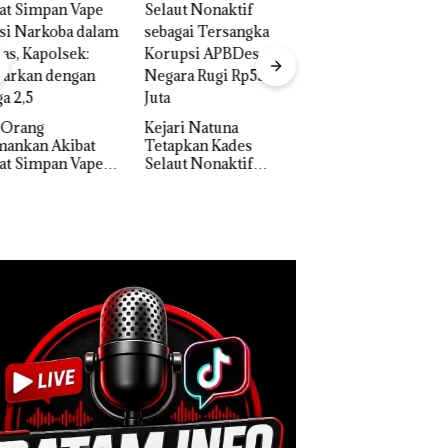
‎Soal Pengerukan 
McDermott
Indonesia, KSOP
Rayakan Semangat
Khusus Batam
Kemerdekaan dengan
ri Natuna
Tegaskan Perizina
“Flavours of
apkan Kades
Ada di BP Batam
Nusantara” di Grand
ut Nonaktif
Mercure Batam
gai Tersangka
Centre
upsi APBDes,
ra Rugi Rp533