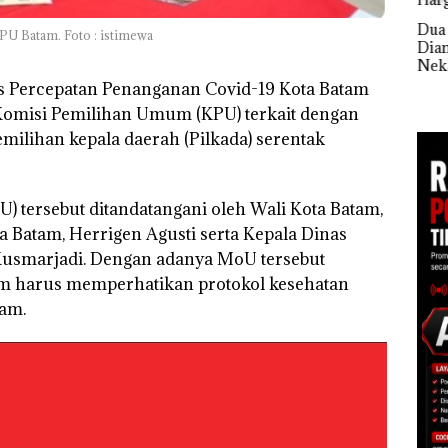
erasi
Mewah
Dua Orang
Keja
U Batam. Foto : istimewa
r
Diamankan Akibat
Tet
TNI AL Gagalkan
Nekat Simpan Vape
Sela
Penyelundupan 1,6
Berisi Narkoba dalam
seba
 Percepatan Penanganan Covid-19 Kota Batam
Ton Pasir Timah
Kulkas, Kapolsek:
Kor
Ilegal di Lingga,
omisi Pemilihan Umum (KPU) terkait dengan
Diedarkan dengan
Nega
Disembunyikan di
milihan kepala daerah (Pilkada) serentak
Harga 2,5
Juta
Bawah Kerambah
untuk Diselundupkan
ke Malaysia
tersebut ditandatangani oleh Wali Kota Batam,
atam, Herrigen Agusti serta Kepala Dinas
 Kusmarjadi. Dengan adanya MoU tersebut
tam harus memperhatikan protokol kesehatan
am.