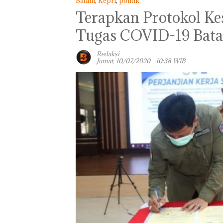
Batam
,
Kepri
,
politik
Terapkan Protokol Ke
Tugas COVID-19 Bat
Redaksi
Jumat, 10/07/2020 - 10:38 WIB
Aktifitas Judi O