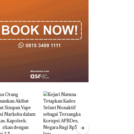
‎Soal Pengerukan 
McDermott
Indonesia, KSOP