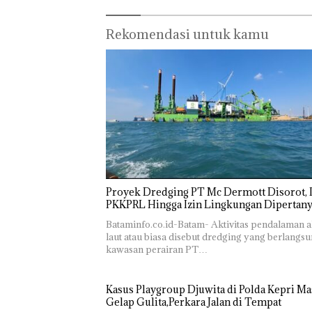
Ada di
Semangat
Kejari
Batam
Kemerdekaa
Natuna
Rekomendasi untuk kamu
n dengan
Tetapkan
“Flavours of
Kades Selaut
Nusantara”
Nonaktif
di Grand
sebagai
Mercure
Tersangka
Batam
Korupsi
Centre
APBDes,
Negara Rugi
Rp533 Juta
Proyek Dredging PT Mc Dermott Disorot, I
PKKPRL Hingga Izin Lingkungan Dipertan
Bataminfo.co.id-Batam- Aktivitas pendalaman a
laut atau biasa disebut dredging yang berlangsu
kawasan perairan PT…
Kasus Playgroup Djuwita di Polda Kepri Ma
Gelap Gulita,Perkara Jalan di Tempat