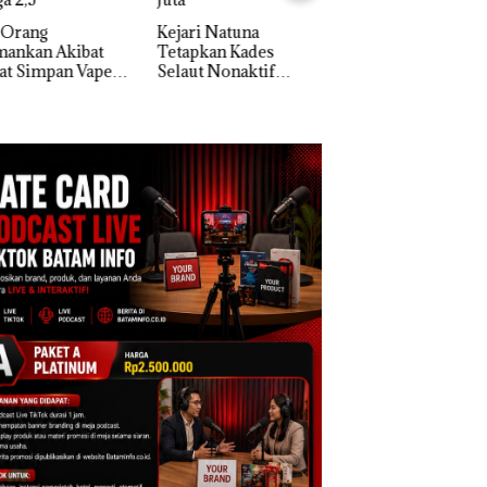
Rayakan Semangat
Khusus Batam
Kemerdekaan dengan
ri Natuna
Tegaskan Perizina
“Flavours of
apkan Kades
Ada di BP Batam
Nusantara” di Grand
ut Nonaktif
Mercure Batam
gai Tersangka
Centre
upsi APBDes,
ra Rugi Rp533