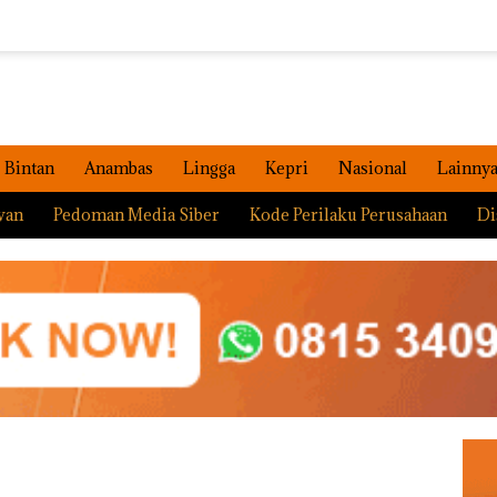
Bintan
Anambas
Lingga
Kepri
Nasional
Lainny
wan
Pedoman Media Siber
Kode Perilaku Perusahaan
Di