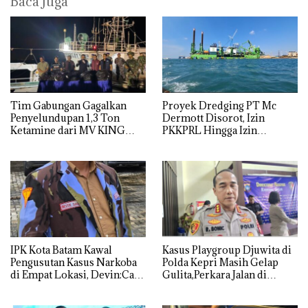
Baca Juga
Tim Gabungan Gagalkan
Proyek Dredging PT Mc
Penyelundupan 1,3 Ton
Dermott Disorot, Izin
Ketamine dari MV KING
PKKPRL Hingga Izin
Lingkungan Dipertanyakan
IPK Kota Batam Kawal
Kasus Playgroup Djuwita di
Pengusutan Kasus Narkoba
Polda Kepri Masih Gelap
di Empat Lokasi, Devin:Cari
Gulita,Perkara Jalan di
dan Usut tuntas Siapa Aktor
Tempat
Utamanya