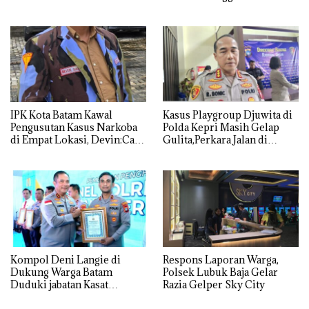
Lingkungan Dipertanyakan
IPK Kota Batam Kawal
Kasus Playgroup Djuwita di
Pengusutan Kasus Narkoba
Polda Kepri Masih Gelap
di Empat Lokasi, Devin:Cari
Gulita,Perkara Jalan di
dan Usut tuntas Siapa Aktor
Tempat
Utamanya
Kompol Deni Langie di
Respons Laporan Warga,
Dukung Warga Batam
Polsek Lubuk Baja Gelar
Duduki jabatan Kasat
Razia Gelper Sky City
Reskrim Polresta Barelang