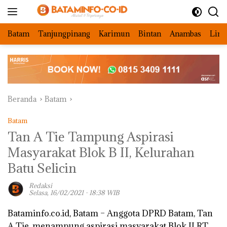
Langsung
ke
konten
Batam
Tanjungpinang
Karimun
Bintan
Anambas
Ling
Beranda
Batam
Batam
Tan A Tie Tampung Aspirasi
Masyarakat Blok B II, Kelurahan
Batu Selicin
Redaksi
Selasa, 16/02/2021 - 18:38 WIB
Bataminfo.co.id, Batam –
Anggota DPRD Batam, Tan
A Tie, menampung aspirasi masyarakat Blok II RT