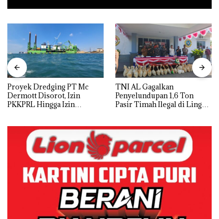
Proyek Dredging PT Mc
TNI AL Gagalkan
Dermott Disorot, Izin
Penyelundupan 1,6 Ton
PKKPRL Hingga Izin
Pasir Timah Ilegal di Lingga,
Lingkungan Dipertanyakan
Disembunyikan di Bawah
Kerambah untuk
Diselundupkan ke Malaysia