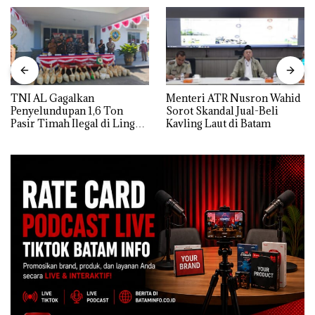
TNI AL Gagalkan
Menteri ATR Nusron Wahid
Penyelundupan 1,6 Ton
Sorot Skandal Jual-Beli
Pasir Timah Ilegal di Lingga,
Kavling Laut di Batam
Disembunyikan di Bawah
Kerambah untuk
Diselundupkan ke Malaysia