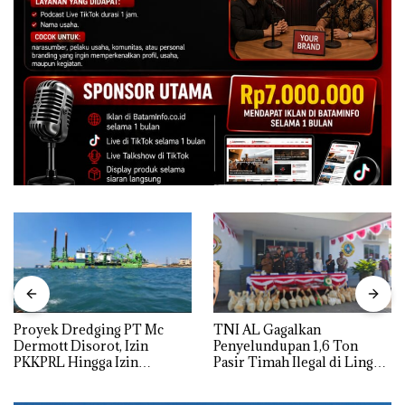
Proyek Dredging PT Mc
TNI AL Gagalkan
Dermott Disorot, Izin
Penyelundupan 1,6 Ton
PKKPRL Hingga Izin
Pasir Timah Ilegal di Lingga,
Lingkungan Dipertanyakan
Disembunyikan di Bawah
Kerambah untuk