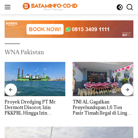
Langsung
ke
konten
WNA Pakistan
Proyek Dredging PT Mc
TNI AL Gagalkan
Dermott Disorot, Izin
Penyelundupan 1,6 Ton
PKKPRL Hingga Izin
Pasir Timah Ilegal di Lingga,
Lingkungan Dipertanyakan
Disembunyikan di Bawah
Kerambah untuk
Diselundupkan ke Malaysia