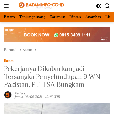
Langsung
ke
konten
Batam
Tanjungpinang
Karimun
Bintan
Anambas
Ling
Beranda
Batam
Batam
Pekerjanya Dikabarkan Jadi
Tersangka Penyelundupan 9 WN
Pakistan, PT TSA Bungkam
Redaksi
Jumat, 03/09/2021 - 10:45 WIB