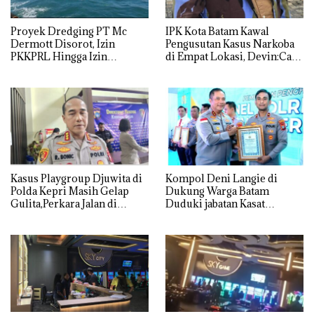
Proyek Dredging PT Mc
IPK Kota Batam Kawal
Dermott Disorot, Izin
Pengusutan Kasus Narkoba
PKKPRL Hingga Izin
di Empat Lokasi, Devin:Cari
Lingkungan Dipertanyakan
dan Usut tuntas Siapa Aktor
Utamanya
Kasus Playgroup Djuwita di
Kompol Deni Langie di
Polda Kepri Masih Gelap
Dukung Warga Batam
Gulita,Perkara Jalan di
Duduki jabatan Kasat
Tempat
Reskrim Polresta Barelang