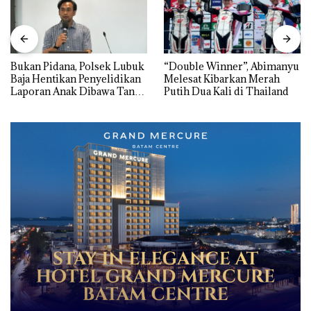
Bukan Pidana, Polsek Lubuk
“Double Winner”, Abimanyu
Baja Hentikan Penyelidikan
Melesat Kibarkan Merah
Laporan Anak Dibawa Tanpa
Putih Dua Kali di Thailand
Izin: Murni Sengketa Hak
Asuh!