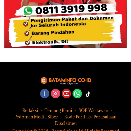
Redaksi
Tentang Kami
SOP Wartawan
Pedoman Media Siber
Kode Perilaku Perusahaan
Disclaimer