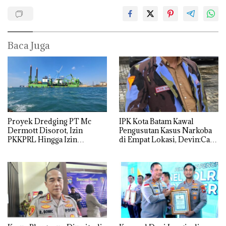
Baca Juga
Proyek Dredging PT Mc
IPK Kota Batam Kawal
Dermott Disorot, Izin
Pengusutan Kasus Narkoba
PKKPRL Hingga Izin
di Empat Lokasi, Devin:Cari
Lingkungan Dipertanyakan
dan Usut tuntas Siapa Aktor
Utamanya