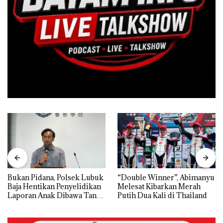
Bukan Pidana, Polsek Lubuk
“Double Winner”, Abimanyu
Baja Hentikan Penyelidikan
Melesat Kibarkan Merah
Laporan Anak Dibawa Tanpa
Putih Dua Kali di Thailand
Izin: Murni Sengketa Hak
Asuh!