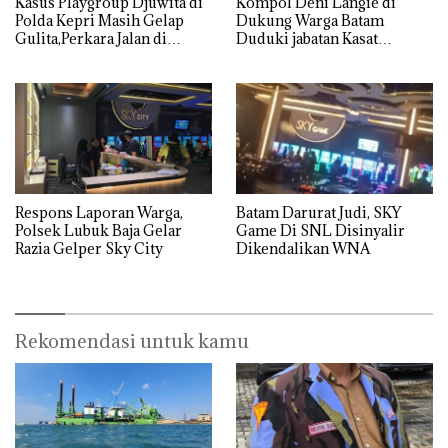
Kasus Playgroup Djuwita di
Kompol Deni Langie di
Polda Kepri Masih Gelap
Dukung Warga Batam
Gulita,Perkara Jalan di
Duduki jabatan Kasat
Tempat
Reskrim Polresta Barelang
Respons Laporan Warga,
Batam Darurat Judi, SKY
Polsek Lubuk Baja Gelar
Game Di SNL Disinyalir
Razia Gelper Sky City
Dikendalikan WNA
Rekomendasi untuk kamu