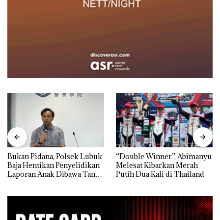
Bukan Pidana, Polsek Lubuk
“Double Winner”, Abimanyu
Baja Hentikan Penyelidikan
Melesat Kibarkan Merah
Laporan Anak Dibawa Tanpa
Putih Dua Kali di Thailand
Izin: Murni Sengketa Hak
Asuh!