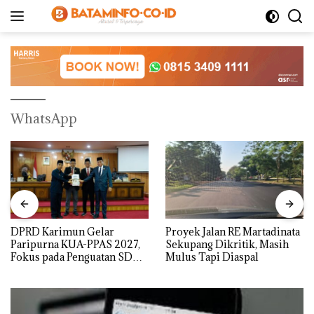
Langsung
ke
konten
WhatsApp
DPRD Karimun Gelar
Proyek Jalan RE Martadinata
Paripurna KUA-PPAS 2027,
Sekupang Dikritik, Masih
Fokus pada Penguatan SDM,
Mulus Tapi Diaspal
Infrastruktur, dan
Pertumbuhan Ekonomi