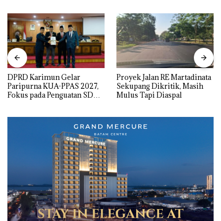
DPRD Karimun Gelar
Proyek Jalan RE Martadinata
Paripurna KUA-PPAS 2027,
Sekupang Dikritik, Masih
Fokus pada Penguatan SDM,
Mulus Tapi Diaspal
Infrastruktur, dan
Pertumbuhan Ekonomi