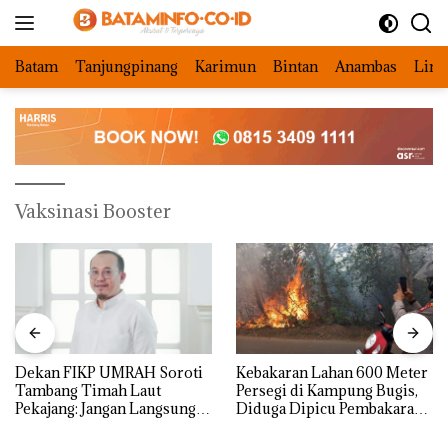
Langsung
ke
konten
Batam
Tanjungpinang
Karimun
Bintan
Anambas
Ling
Vaksinasi Booster
Dekan FIKP UMRAH Soroti
Kebakaran Lahan 600 Meter
Tambang Timah Laut
Persegi di Kampung Bugis,
Pekajang: Jangan Langsung
Diduga Dipicu Pembakaran
Bicara Kerugian, Buktikan
Sampah
Dulu Kerusakan