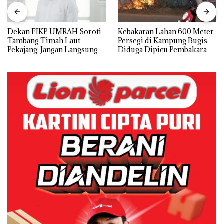
Dekan FIKP UMRAH Soroti
Kebakaran Lahan 600 Meter
Tambang Timah Laut
Persegi di Kampung Bugis,
Pekajang: Jangan Langsung
Diduga Dipicu Pembakaran
Bicara Kerugian, Buktikan
Sampah
Dulu Kerusakan
Lingkungannya