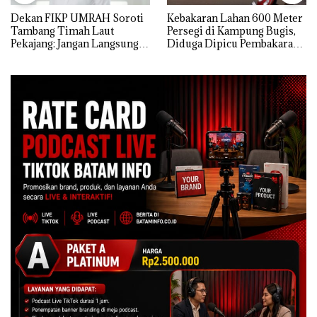
Dekan FIKP UMRAH Soroti
Kebakaran Lahan 600 Meter
Tambang Timah Laut
Persegi di Kampung Bugis,
Pekajang: Jangan Langsung
Diduga Dipicu Pembakaran
Bicara Kerugian, Buktikan
Sampah
Dulu Kerusakan
Lingkungannya