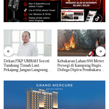
Dekan FIKP UMRAH Soroti
Kebakaran Lahan 600 Meter
Tambang Timah Laut
Persegi di Kampung Bugis,
Pekajang: Jangan Langsung
Diduga Dipicu Pembakaran
Bicara Kerugian, Buktikan
Sampah
Dulu Kerusakan
Lingkungannya