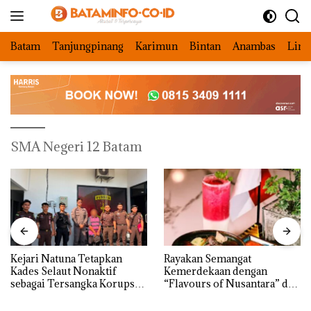
Langsung
ke
konten
Batam
Tanjungpinang
Karimun
Bintan
Anambas
Ling
SMA Negeri 12 Batam
Kejari Natuna Tetapkan
Rayakan Semangat
Kades Selaut Nonaktif
Kemerdekaan dengan
sebagai Tersangka Korupsi
“Flavours of Nusantara” di
APBDes, Negara Rugi Rp533
Grand Mercure Batam
Juta
Centre