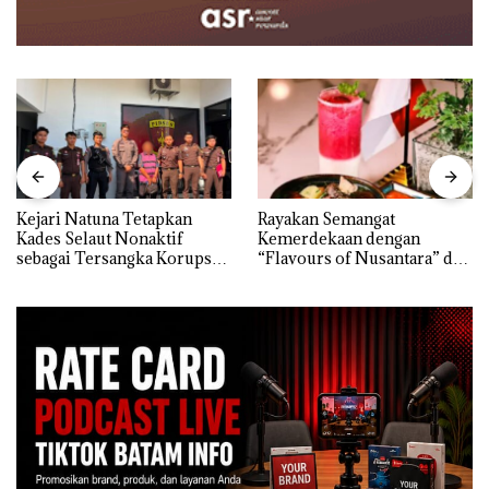
Kejari Natuna Tetapkan
Rayakan Semangat
Kades Selaut Nonaktif
Kemerdekaan dengan
sebagai Tersangka Korupsi
“Flavours of Nusantara” di
APBDes, Negara Rugi Rp533
Grand Mercure Batam
Juta
Centre