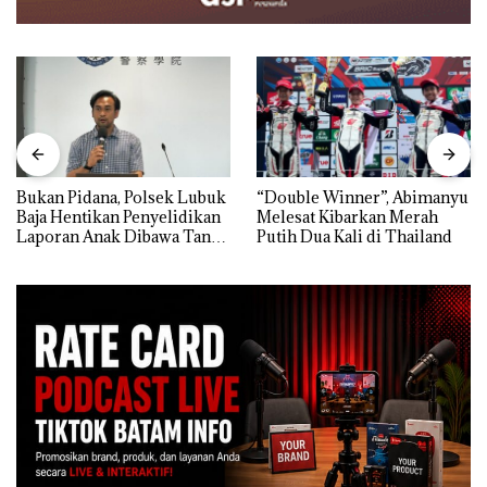
Bukan Pidana, Polsek Lubuk
“Double Winner”, Abimanyu
Baja Hentikan Penyelidikan
Melesat Kibarkan Merah
Laporan Anak Dibawa Tanpa
Putih Dua Kali di Thailand
Izin: Murni Sengketa Hak
Asuh!