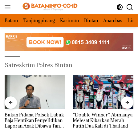
Langsung
ke
konten
Batam
Tanjungpinang
Karimun
Bintan
Anambas
Ling
Satreskrim Polres Bintan
Bukan Pidana, Polsek Lubuk
“Double Winner”, Abimanyu
Baja Hentikan Penyelidikan
Melesat Kibarkan Merah
Laporan Anak Dibawa Tanpa
Putih Dua Kali di Thailand
Izin: Murni Sengketa Hak
Asuh!