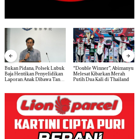
Bukan Pidana, Polsek Lubuk
“Double Winner”, Abimanyu
Baja Hentikan Penyelidikan
Melesat Kibarkan Merah
Laporan Anak Dibawa Tanpa
Putih Dua Kali di Thailand
Izin: Murni Sengketa Hak
Asuh!