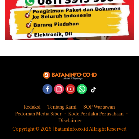
Redaksi
Tentang Kami
SOP Wartawan
Pedoman Media Siber
Kode Perilaku Perusahaan
Disclaimer
Copyright © 2026 | BatamInfo.co.id Allright Reserved