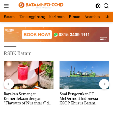
Langsung
ke
konten
Batam
Tanjungpinang
Karimun
Bintan
Anambas
Ling
RSBK Batam
Rayakan Semangat
‎Soal Pengerukan PT
Kemerdekaan dengan
McDermott Indonesia,
“Flavours of Nusantara” di
KSOP Khusus Batam
Grand Mercure Batam
Tegaskan Perizinan Ada di
Centre
BP Batam