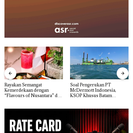
Rayakan Semangat
‎Soal Pengerukan PT
Kemerdekaan dengan
McDermott Indonesia,
“Flavours of Nusantara” di
KSOP Khusus Batam
Grand Mercure Batam
Tegaskan Perizinan Ada di
Centre
BP Batam