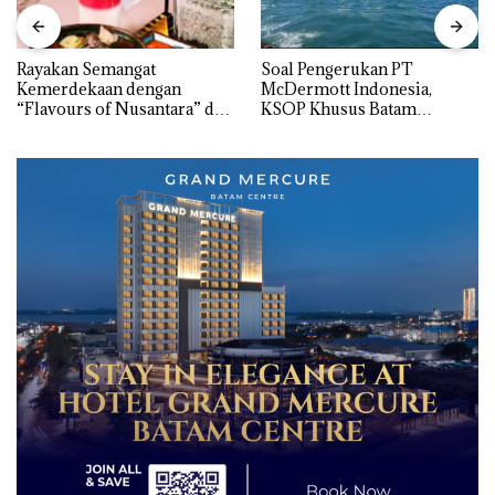
Rayakan Semangat
‎Soal Pengerukan PT
Kemerdekaan dengan
McDermott Indonesia,
“Flavours of Nusantara” di
KSOP Khusus Batam
Grand Mercure Batam
Tegaskan Perizinan Ada di
Centre
BP Batam