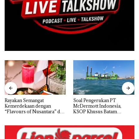
Rayakan Semangat
‎Soal Pengerukan PT
Kemerdekaan dengan
McDermott Indonesia,
“Flavours of Nusantara” di
KSOP Khusus Batam
Grand Mercure Batam
Tegaskan Perizinan Ada di
Centre
BP Batam