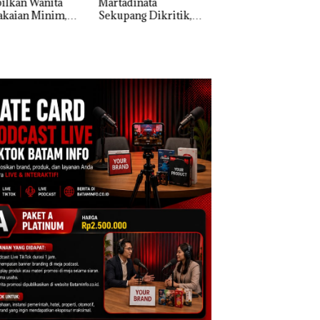
adinata
Dengan Kasus
a Natuna Keluhka
pang Dikritik,
Narkotika, Andi
Sulit Temui Bupat
ih Mulus Tapi
Morena Resmi Lapor
pal
ke Polda Kepri