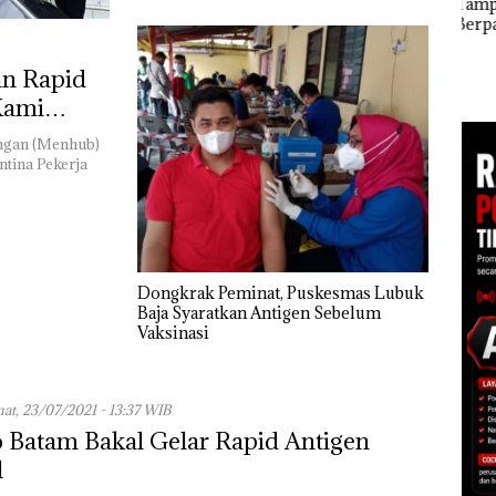
Tampilkan Wanita
Mart
Ponsel Wartawan
Berpakaian Minim,
Seku
but
Polisi dan Disparbud
Mas
Batam Turun Tangan ‎
Dias
erta
n Rapid
ggota
 Kami
s
s IIB
ungan (Menhub)
ntina Pekerja
Dongkrak Peminat, Puskesmas Lubuk
Baja Syaratkan Antigen Sebelum
Vaksinasi
at, 23/07/2021 - 13:37 WIB
 Batam Bakal Gelar Rapid Antigen
l