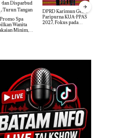
D Karimun Gelar
IPK Kota Batam Ka
ipurna KUA-PPAS
Pengusutan Kasus
Proyek Jalan RE
, Fokus pada
Narkoba di Empat
Martadinata
guatan SDM,
Lokasi, Devin:Cari
Sekupang Dikritik,
astruktur, dan
dan Usut tuntas Si
Masih Mulus Tapi
tumbuhan
Aktor Utamanya
Diaspal
nomi