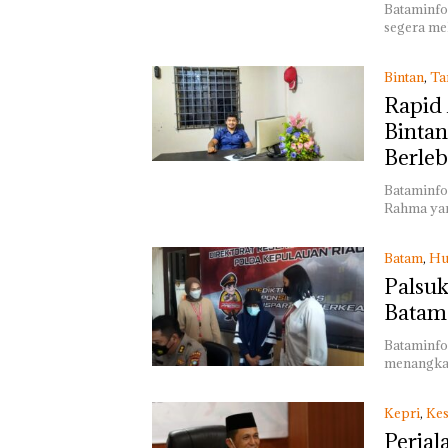
Bataminfo
segera me
Bintan
,
Ta
Rapid 
Bintan
Berleb
Bataminfo
Rahma yan
Batam
,
Hu
Palsuk
Batam 
Bataminfo
menangkap
Kepri
,
Kes
Perjal