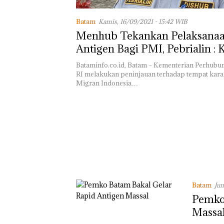
Lomba Menyam
Batam
Kamis, 16/09/2021 - 15:42 WIB
HUT RI Ke-81
Bersama FPPI S
Menhub Tekankan Pelaksanaa
Turut Hadir An
Antigen Bagi PMI, Pebrialin :
DPD RI di Lapa
Perempuan Kela
Sudah Mulai Dari Kemarin
Bataminfo.co.id, Batam – Kementerian Perhub
Batam
RI melakukan peninjauan terhadap tempat kara
Migran Indonesia…
Batam
Jum
Pemko
Massa