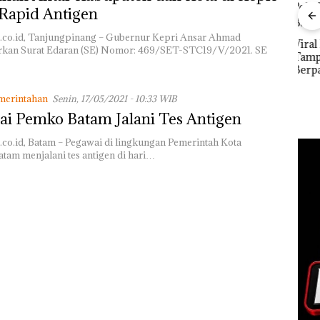
Rapid Antigen
tkan
Dari Mujapati ke
DPR
.co.id, Tanjungpinang – Gubernur Kepri Ansar Ahmad
Sujapati 17 Bulan
Par
Viral Promo Spa
kan Surat Edaran (SE) Nomor: 469/SET-STC19/V/2021. SE
i
Kepemimpinan,Warg
2027
Tampilkan Wanita
Lapor
a Natuna Keluhkan
Pen
Berpakaian Minim,
Sulit Temui Bupati
Infr
Polisi dan Disparbud
Per
Batam Turun Tangan ‎
merintahan
Senin, 17/05/2021 - 10:33 WIB
Eko
i Pemko Batam Jalani Tes Antigen
.co.id, Batam – Pegawai di lingkungan Pemerintah Kota
tam menjalani tes antigen di hari…