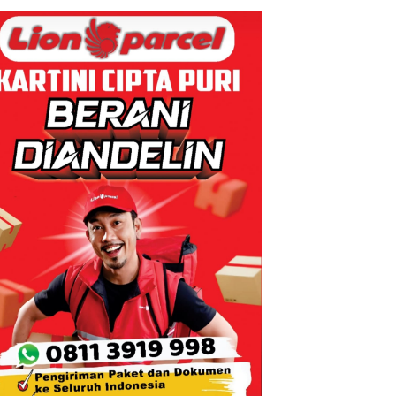
Andi Morena
Resmi Lapor
ke Polda
Kepri