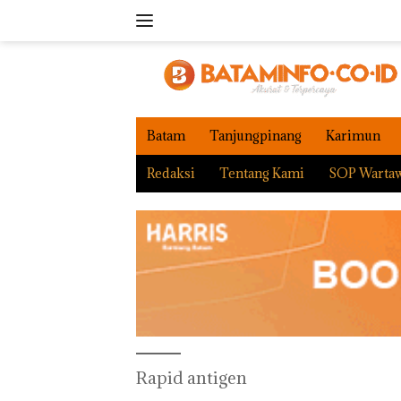
Langsung
ke
konten
Batam
Tanjungpinang
Karimun
Redaksi
Tentang Kami
SOP Warta
Rapid antigen