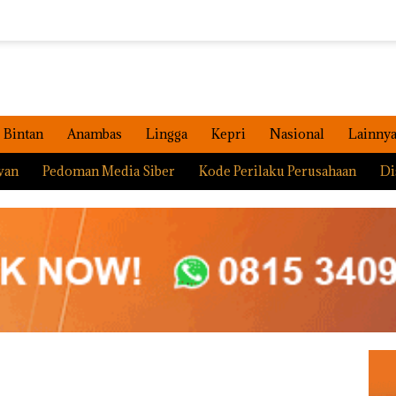
Bintan
Anambas
Lingga
Kepri
Nasional
Lainny
wan
Pedoman Media Siber
Kode Perilaku Perusahaan
Di