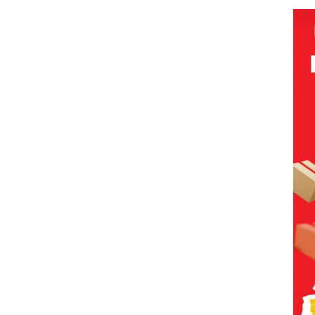
Andi Morena
Berpakaian
Resmi Lapor
Minim, Polisi
ke Polda
dan
Kepri
Disparbud
Batam Turun
Tangan ‎