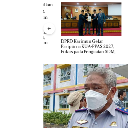
Proyek J
Sekupang
o Spa Tampilkan
Mulus Ta
akaian Minim,
DPRD Karimun Gelar
Disparbud Batam
Paripurna KUA-PPAS 2027,
n ‎
Fokus pada Penguatan SDM,
Infrastruktur, dan
Pertumbuhan Ekonomi