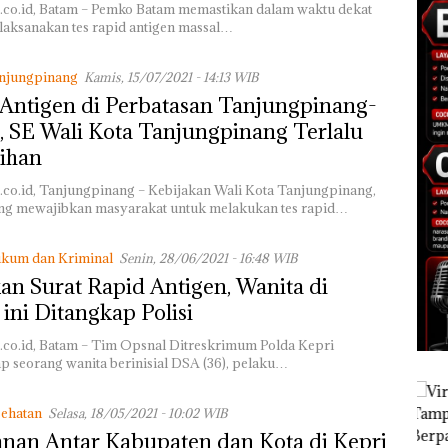
.co.id, Batam – Pemko Batam memastikan dalam waktu dekat
laksanakan tes rapid antigen massal…
njungpinang
Kamis, 15/07/2021 - 14:13 WIB
Antigen di Perbatasan Tanjungpinang-
, SE Wali Kota Tanjungpinang Terlalu
ihan
.co.id, Tanjungpinang – Kebijakan Wali Kota Tanjungpinang,
g mewajibkan masyarakat untuk melakukan tes rapid…
kum dan Kriminal
Senin, 28/06/2021 - 16:48 WIB
an Surat Rapid Antigen, Wanita di
ini Ditangkap Polisi
.co.id, Batam – Tim Opsnal Ditreskrimum Polda Kepri
 seorang wanita berinisial DSA (36), pelaku…
ehatan
Selasa, 18/05/2021 - 10:02 WIB
anan Antar Kabupaten dan Kota di Kepri