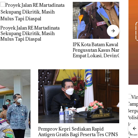
alan RE Martadinata
Nama
 Dikritik, Masih
Kasu
pi Diaspal
Resmi
IPK Kota Batam Kawal
Pengusutan Kasus Narkoba di
Empat Lokasi, Devin:Cari dan
Usut tuntas Siapa Aktor
Utamanya
Carolein Parewang
Pemprov Kepri Sediakan Rapid
‘Disemprot’ Hakim,
Viral Promo Spa
Proy
Antigen Gratis Bagi Peserta Tes CPNS
Terkait Aksi Rusak