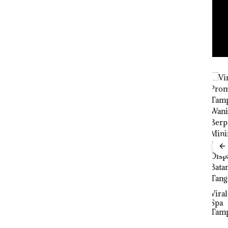
ta
Dari
DP
Kawal
Mujapati ke
Kar
utan
Sujapati 17
Gel
Bulan
Pari
a di
Kepemimpin
KUA
an,Warga
2027
Natuna
pad
Cari
Keluhkan
Pen
ut
Sulit Temui
SDM
Namanya
Siapa
Bupati
Infr
Dikaitkan
Viral Promo
, da
Dengan
Spa
nya
Per
Kasus
Tampilkan
n E
Narkotika,
Wanita