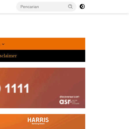
a
sclaimer