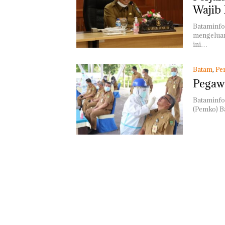
Wajib 
Namanya Dikai
Bataminfo
Dengan Kasus
mengeluar
Narkotika, And
ini…
Morena Resmi 
ke Polda Kepri
Batam
,
Pe
Pegawa
Bataminfo
(Pemko) Ba