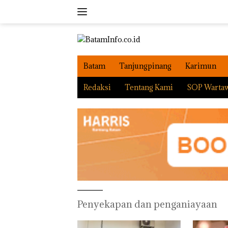
Langsung
ke
konten
Batam
Tanjungpinang
Karimun
Redaksi
Tentang Kami
SOP Warta
Penyekapan dan penganiayaan