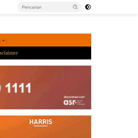
a
sclaimer