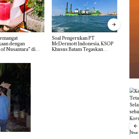
“Dou
ngerukan PT
Bukan Pidana, Polsek Lubuk
Mele
tt Indonesia, KSOP
Baja Hentikan Penyelidikan
Dua K
Batam Tegaskan
Laporan Anak Dibawa Tanpa
n Ada di BP Batam
Izin: Murni Sengketa Hak
Asuh!
Ray
Menteri ATR Nusron
Kem
Wahid Sorot Skandal
“Fla
Jual-Beli Kavling Laut
Nusa
di Batam