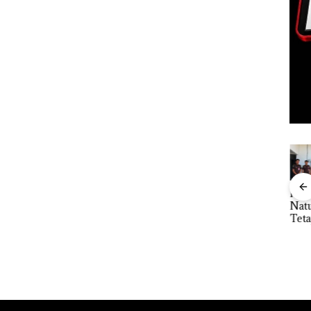
“Double
Dekan FIKP
Kejari
Ray
Winner”,
UMRAH:
Natuna
Sem
Abimanyu
Pengelolaan
Tetapkan
Kem
Melesat
Sedimentasi
Kades Selaut
Baja
n d
Kibarkan
Laut di Kepri
Nonaktif
an
“Fla
Merah Putih
Harus
sebagai
idikan
Nus
Dua Kali di
Dibuktikan
Tersangka
n
di G
Thailand
Secara
Korupsi
ibawa
Mer
Ilmiah,
APBDes,
zin:
Bat
Jangan
Negara Rugi
Cen