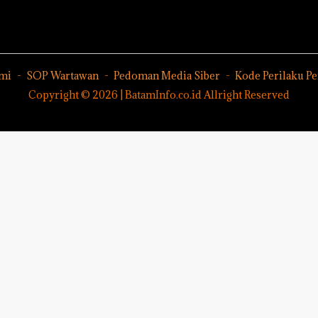
Sampai
Rp533 Juta
ta
Bertentangan
uh!
dengan
Konservasi
mi
SOP Wartawan
Pedoman Media Siber
Kode Perilaku P
Copyright © 2026 | BatamInfo.co.id Allright Reserved