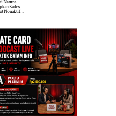
cure Batam
Tegaskan Perizinan
Izin: Murni Sengke
tre
Ada di BP Batam
Hak Asuh!