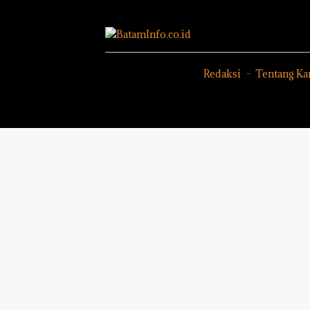
Ada di BP
Sengke
Batam
Hak As
Redaksi
Tentang Ka