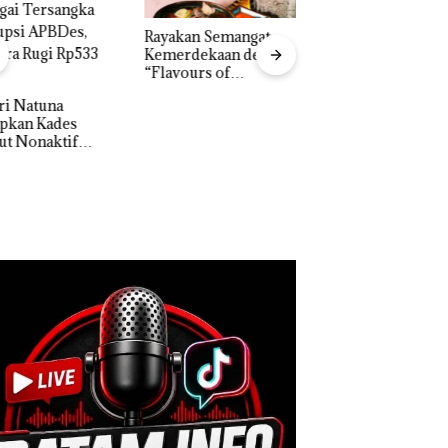
akan Semangat
‎Soal Pengerukan PT
Bukan Pidana, Pol
erdekaan dengan
McDermott
Lubuk Baja Hentik
vours of
Indonesia, KSOP
Penyelidikan Lap
ntara” di Grand
Khusus Batam
Anak Dibawa Tanp
cure Batam
Tegaskan Perizinan
Izin: Murni Sengke
tre
Ada di BP Batam
Hak Asuh!