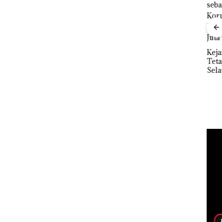
Ray
”,
Kem
sat
“Fla
 Putih
Nusa
iland
Kejari Natuna
Mer
Tetapkan Kades
Cen
Dekan FIKP UMRAH:
Selaut Nonaktif
Pengelolaan
sebagai Tersangka
Sedimentasi Laut di
Korupsi APBDes,
Kepri Harus
Negara Rugi Rp533
Dibuktikan Secara
Juta
Ilmiah, Jangan Sampai
Bertentangan dengan
Konservasi