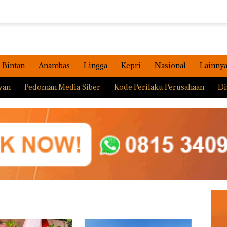
Bintan
Anambas
Lingga
Kepri
Nasional
Lainny
wan
Pedoman Media Siber
Kode Perilaku Perusahaan
Di