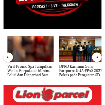
Viral Promo Spa Tampilkan
DPRD Karimun Gelar
Wanita Berpakaian Minim,
Paripurna KUA-PPAS 2027,
Polisi dan Disparbud Batam
Fokus pada Penguatan SDM,
Turun Tangan ‎
Infrastruktur, dan
Pertumbuhan Ekonomi