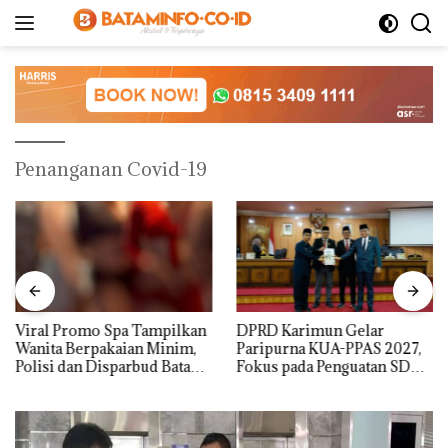
Langsung
ke
konten
Penanganan Covid-19
Viral Promo Spa Tampilkan
DPRD Karimun Gelar
Wanita Berpakaian Minim,
Paripurna KUA-PPAS 2027,
Polisi dan Disparbud Batam
Fokus pada Penguatan SDM,
Turun Tangan ‎
Infrastruktur, dan
Pertumbuhan Ekonomi