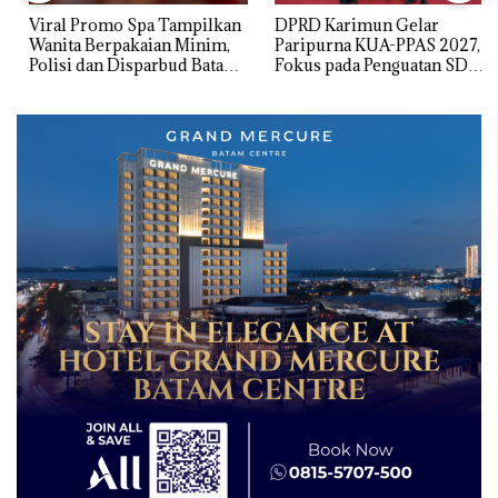
Viral Promo Spa Tampilkan
DPRD Karimun Gelar
Wanita Berpakaian Minim,
Paripurna KUA-PPAS 2027,
Polisi dan Disparbud Batam
Fokus pada Penguatan SDM,
Turun Tangan ‎
Infrastruktur, dan
Pertumbuhan Ekonomi