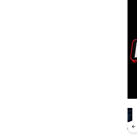
Aktifitas Judi
i ATR
Viral Promo
DPRD
Pro
Online di
n
Spa
Karimun
Dre