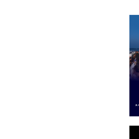
im,
2027, Fokus pada
Izin
di Batam Center
arbud
Penguatan SDM,
Izin
ngan ‎
Infrastruktur, dan
Dip
Pertumbuhan
Ekonomi