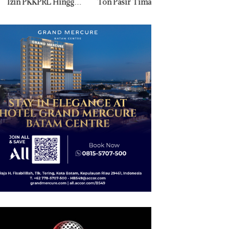
 PKKPRL Hingga
Ton Pasir Timah
Jual-Beli Kavling 
 Lingkungan
Ilegal di Lingga,
di Batam
ertanyakan
Disembunyikan di
Bawah Kerambah
untuk Diselundupkan
ke Malaysia