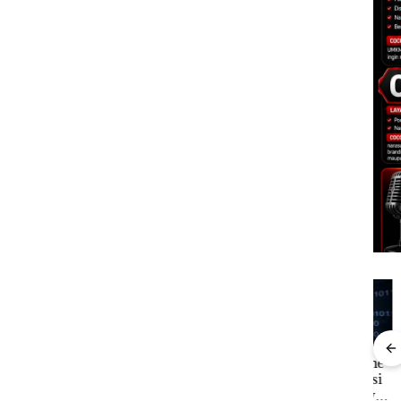
Aktifitas Judi Online
a
DPRD Karimun Gelar
Pro
di Batam Beroperasi
ita
Paripurna KUA-PPAS
Mc D
di Perumahan Mewah