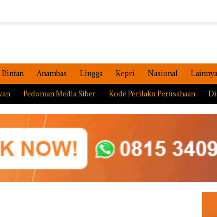
Bintan
Anambas
Lingga
Kepri
Nasional
Lainny
wan
Pedoman Media Siber
Kode Perilaku Perusahaan
Di