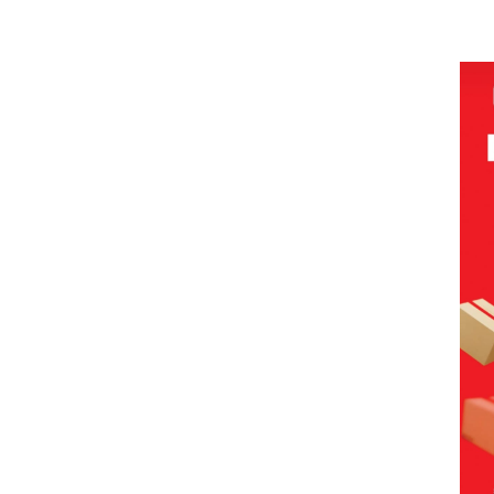
Batam
Sorot
Tampilkan
Gelar
Mc 
Beroperasi
 Jual-
Wanita
Paripurna
Diso
di
vling
Berpakaian
KUA-PPAS
PKK
Perumahan
Minim, Polisi
2027, Fokus
Hing
Mewah di
dan
pada
Lin
Batam
Disparbud
Penguatan
Dip
Center
Batam Turun
SDM,
an
Tangan ‎
Infrastruktur
, dan
Pertumbuha
n Ekonomi