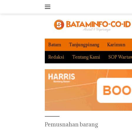
Langsung
ke
konten
Batam
Tanjungpinang
Karimun
Redaksi
Tentang Kami
SOP Warta
Pemusnahan barang