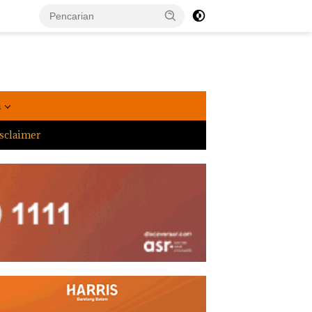
a
sclaimer