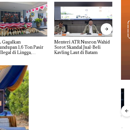
Gagalkan
Menteri ATR Nusron Wahid
Vira
dupan 1,6 Ton Pasir
Sorot Skandal Jual-Beli
Wani
egal di Lingga,
Kavling Laut di Batam
Polis
nyikan di Bawah
Turun
h untuk
dupkan ke Malaysia
Aktifitas Judi Online
ngkap
BNN Bongkar
TNI
di Batam Beroperasi
h
Jaringan Narkoba
Peny
di Perumahan Mewah
ta APH
Modus Vape dan
Ton 