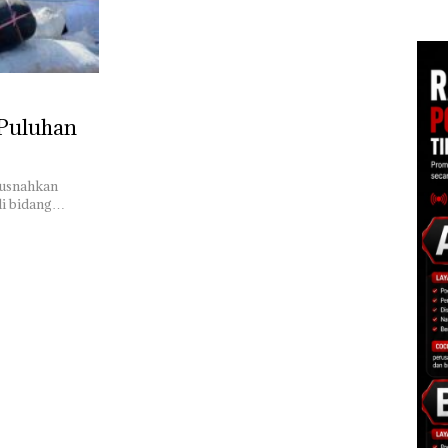
di Batam Center
tas PT
Kemasan Makanan di
Ileg
g
Batam, 2 WNA Masuk
Dis
DPO
Baw
unt
ke M
Puluhan
musnahkan
di bidang…