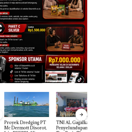
yek Dredging PT
TNI AL Gagalkan
Menteri ATR Nus
ermott Disorot,
Penyelundupan 1,6
Wahid Sorot Skan