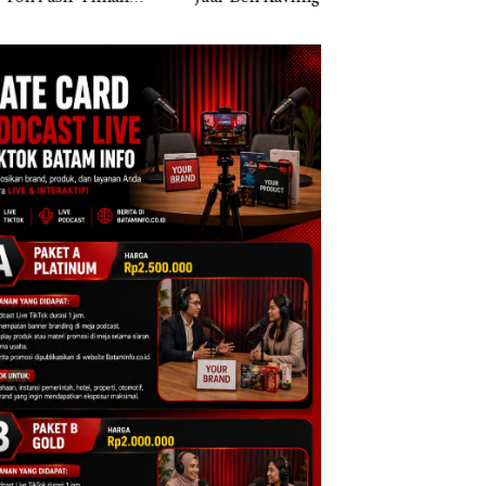
al di Lingga,
di Batam
Polisi dan Dispar
embunyikan di
Batam Turun Tanga
ah Kerambah
uk Diselundupkan
alaysia