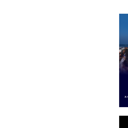
 Putih
Sedimentasi Laut di
Selaut Nonaktif
“Fla
iland
Kepri Harus
sebagai Tersangka
Nusa
Dibuktikan Secara
Korupsi APBDes,
Mer
Ilmiah, Jangan Sampai
Negara Rugi Rp533
Cen
Bertentangan dengan
Juta
Konservasi