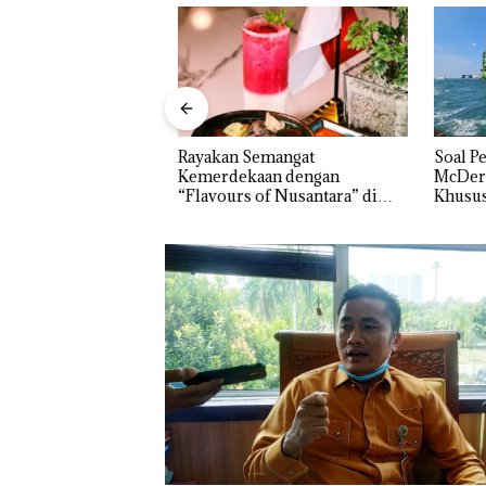
na Tetapkan Kades
Rayakan Semangat
‎Soal Pe
ktif sebagai
Kemerdekaan dengan
McDermo
Korupsi APBDes,
“Flavours of Nusantara” di
Khusus 
 Rp533 Juta
Grand Mercure Batam Centre
Perizina
TNI AL Gagalk
Penyelundupan 
Ton Pasir Tima