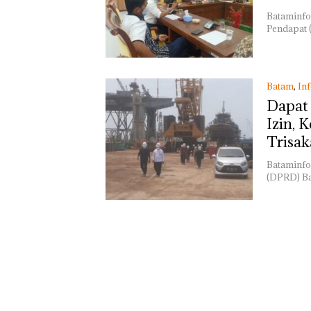
Bataminfo
Pendapat 
Batam
,
In
Dapat
Izin, 
Trisak
Bataminfo
(DPRD) Ba
“Double Winner
Abimanyu Mele