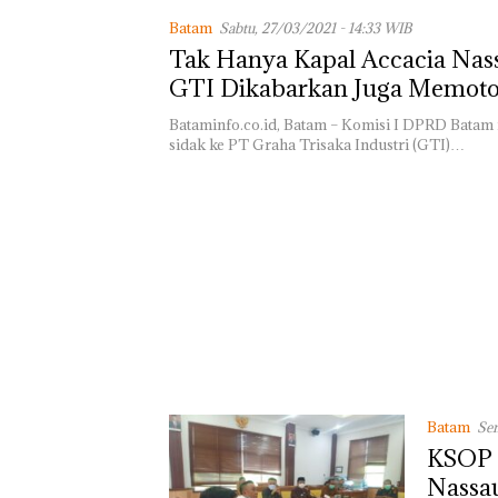
Ilegal di Lingga,
Batam
Sabtu, 27/03/2021 - 14:33 WIB
Disembunyikan
Tak Hanya Kapal Accacia Nas
Bawah Keramb
untuk Diselun
GTI Dikabarkan Juga Memot
ke Malaysia
Kapal Lain
Bataminfo.co.id, Batam – Komisi I DPRD Bata
sidak ke PT Graha Trisaka Industri (GTI)…
Batam
Sen
KSOP 
Nassau