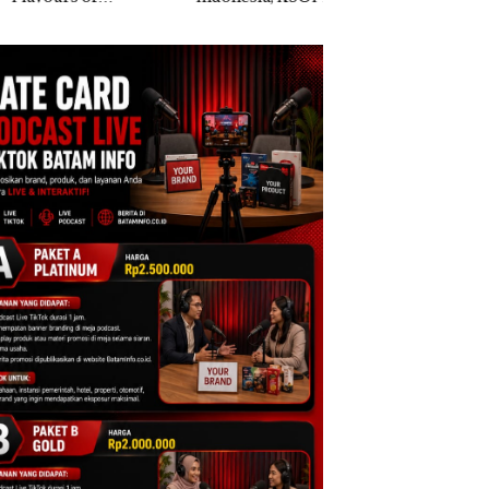
ntara” di Grand
Khusus Batam
Anak Dibawa Tanp
cure Batam
Tegaskan Perizinan
Izin: Murni Sengke
tre
Ada di BP Batam
Hak Asuh!