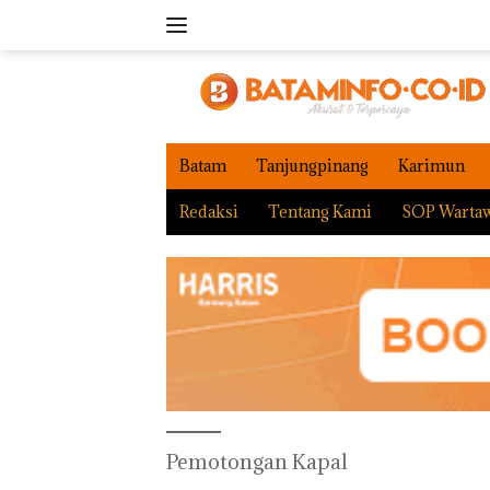
Langsung
ke
konten
Batam
Tanjungpinang
Karimun
Redaksi
Tentang Kami
SOP Warta
Pemotongan Kapal