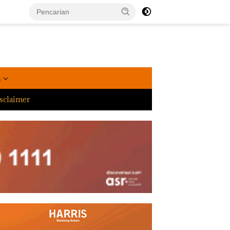
a
sclaimer