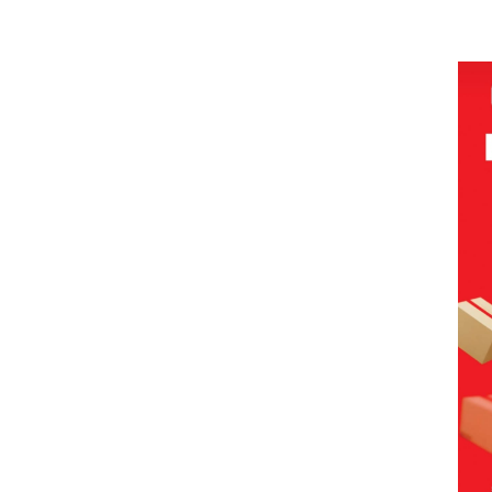
Abimanyu
Pengelolaan
Tetapkan
Kem
Baja
Melesat
Sedimentasi
Kades Selaut
n d
an
Kibarkan
Laut di Kepri
Nonaktif
“Fla
idikan
Merah Putih
Harus
sebagai
Nus
n
Dua Kali di
Dibuktikan
Tersangka
di G
ibawa
Thailand
Secara
Korupsi
Mer
zin:
Ilmiah,
APBDes,
Bat
Jangan
Negara Rugi
Cen
ta
Sampai
Rp533 Juta
uh!
Bertentangan
dengan
Konservasi