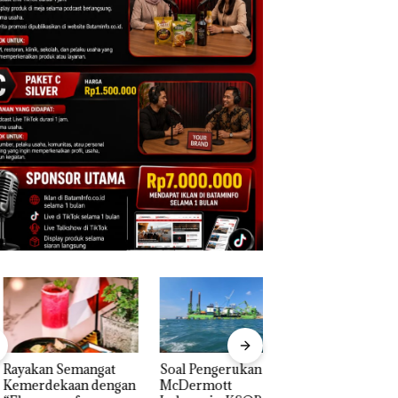
akan Semangat
‎Soal Pengerukan PT
Bukan Pidana, Pol
erdekaan dengan
McDermott
Lubuk Baja Hentik