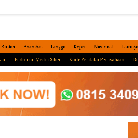
Bintan
Anambas
Lingga
Kepri
Nasional
Lainny
wan
Pedoman Media Siber
Kode Perilaku Perusahaan
Di