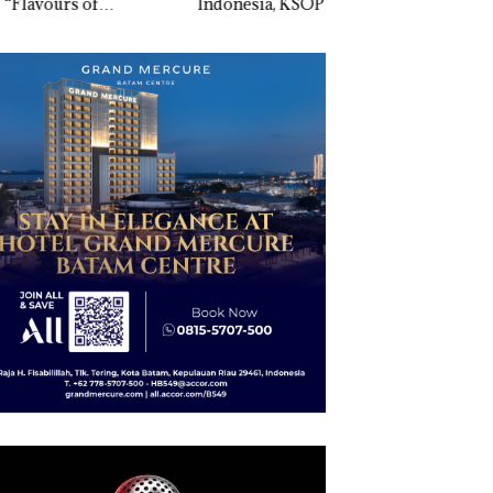
vours of
Indonesia, KSOP
Penyelidikan Lap
ntara” di Grand
Khusus Batam
Anak Dibawa Tanp
cure Batam
Tegaskan Perizinan
Izin: Murni Sengke
tre
Ada di BP Batam
Hak Asuh!