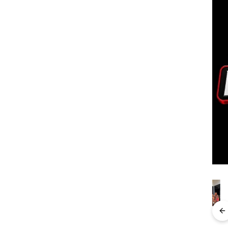
“Double
Dekan FIKP
Kejari
Ray
Winner”,
UMRAH:
Natuna
Sem