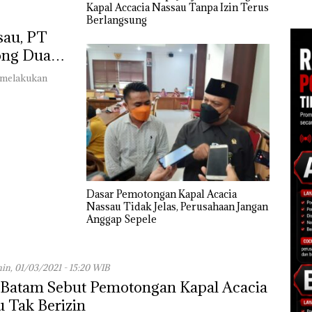
Kapal Accacia Nassau Tanpa Izin Terus
di Batam
sebagai Tersangka
Nusa
Berlangsung
 di
Korupsi APBDes,
Mer
sau, PT
ah
Negara Rugi Rp533
Cen
dupkan
Juta
ong Dua
m melakukan
Dasar Pemotongan Kapal Acacia
Nassau Tidak Jelas, Perusahaan Jangan
Anggap Sepele
in, 01/03/2021 - 15:20 WIB
Batam Sebut Pemotongan Kapal Acacia
 Tak Berizin