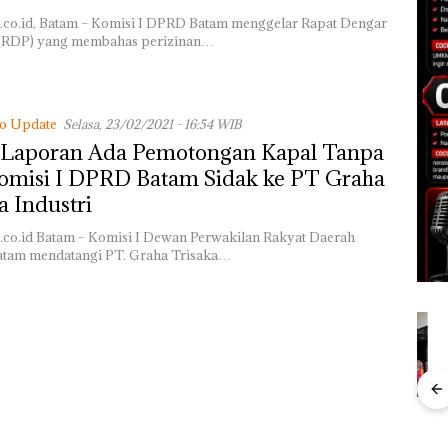
.co.id, Batam – Komisi I DPRD Batam menggelar Rapat Dengar
(RDP) yang membahas perizinan…
fo Update
Selasa, 23/02/2021 - 16:54 WIB
 Laporan Ada Pemotongan Kapal Tanpa
Komisi I DPRD Batam Sidak ke PT Graha
a Industri
.co.id Batam – Komisi I Dewan Perwakilan Rakyat Daerah
tam mendatangi PT. Graha Trisaka…
”,
Dekan FIKP UMRAH:
Kejari Natuna
Ray
sat
Pengelolaan
Tetapkan Kades
Kem