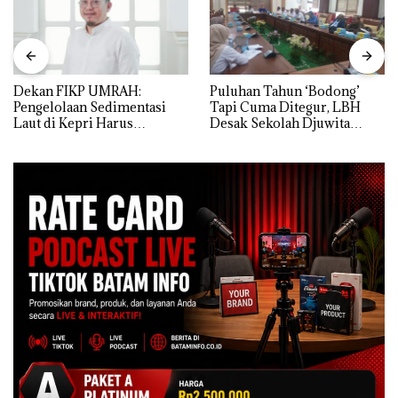
Dekan FIKP UMRAH:
Puluhan Tahun ‘Bodong’
Pengelolaan Sedimentasi
Tapi Cuma Ditegur, LBH
Laut di Kepri Harus
Desak Sekolah Djuwita
Dibuktikan Secara Ilmiah,
Batam Segera Ditutup!
Jangan Sampai Bertentangan
dengan Konservasi