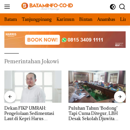
Langsung
ke
konten
Batam
Tanjungpinang
Karimun
Bintan
Anambas
Ling
Pemerintahan Jokowi
Dekan FIKP UMRAH:
Puluhan Tahun ‘Bodong’
Pengelolaan Sedimentasi
Tapi Cuma Ditegur, LBH
Laut di Kepri Harus
Desak Sekolah Djuwita
Dibuktikan Secara Ilmiah,
Batam Segera Ditutup!
Jangan Sampai Bertentangan