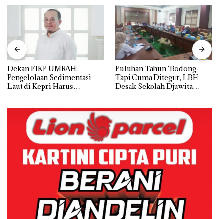
Dekan FIKP UMRAH:
Puluhan Tahun ‘Bodong’
Pengelolaan Sedimentasi
Tapi Cuma Ditegur, LBH
Laut di Kepri Harus
Desak Sekolah Djuwita
Dibuktikan Secara Ilmiah,
Batam Segera Ditutup!
Jangan Sampai Bertentangan
dengan Konservasi