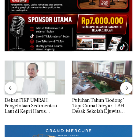
Dekan FIKP UMRAH:
Puluhan Tahun ‘Bodong’
Pengelolaan Sedimentasi
Tapi Cuma Ditegur, LBH
Laut di Kepri Harus
Desak Sekolah Djuwita
Dibuktikan Secara Ilmiah,
Batam Segera Ditutup!
Jangan Sampai Bertentangan
dengan Konservasi