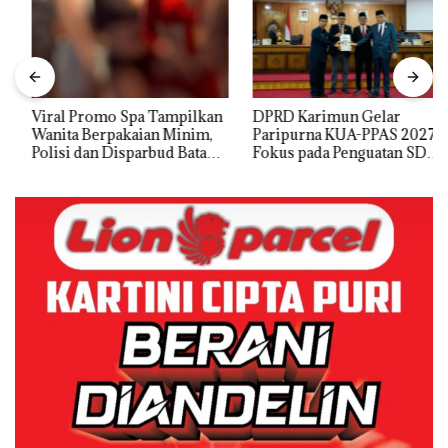
Viral Promo Spa Tampilkan
DPRD Karimun Gelar
Wanita Berpakaian Minim,
Paripurna KUA-PPAS 2027,
Polisi dan Disparbud Batam
Fokus pada Penguatan SDM,
Turun Tangan ‎
Infrastruktur, dan
Pertumbuhan Ekonomi