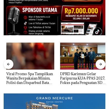
Viral Promo Spa Tampilkan
DPRD Karimun Gelar
Wanita Berpakaian Minim,
Paripurna KUA-PPAS 2027,
Polisi dan Disparbud Batam
Fokus pada Penguatan SDM,
Turun Tangan ‎
Infrastruktur, dan
Pertumbuhan Ekonomi