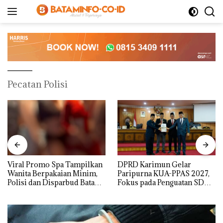
Langsung
ke
konten
Pecatan Polisi
Viral Promo Spa Tampilkan
DPRD Karimun Gelar
Wanita Berpakaian Minim,
Paripurna KUA-PPAS 2027,
Polisi dan Disparbud Batam
Fokus pada Penguatan SDM,
Turun Tangan ‎
Infrastruktur, dan
Pertumbuhan Ekonomi