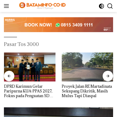
Langsung
ke
konten
Pasar Tos 3000
DPRD Karimun Gelar
Proyek Jalan RE Martadinata
Paripurna KUA-PPAS 2027,
Sekupang Dikritik, Masih
Fokus pada Penguatan SDM,
Mulus Tapi Diaspal
Infrastruktur, dan
Pertumbuhan Ekonomi