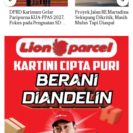
DPRD Karimun Gelar
Proyek Jalan RE Martadinata
Paripurna KUA-PPAS 2027,
Sekupang Dikritik, Masih
Fokus pada Penguatan SDM,
Mulus Tapi Diaspal
Infrastruktur, dan
Pertumbuhan Ekonomi