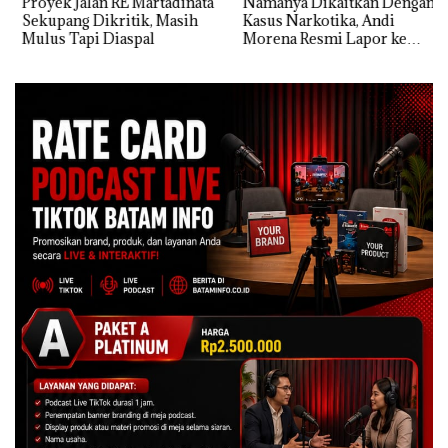
Proyek Jalan RE Martadinata
Namanya Dikaitkan Dengan
Sekupang Dikritik, Masih
Kasus Narkotika, Andi
Mulus Tapi Diaspal
Morena Resmi Lapor ke
Polda Kepri