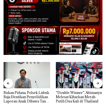
Bukan Pidana, Polsek Lubuk
“Double Winner”, Abimanyu
Baja Hentikan Penyelidikan
Melesat Kibarkan Merah
Laporan Anak Dibawa Tanpa
Putih Dua Kali di Thailand
Izin: Murni Sengketa Hak