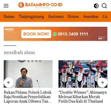
Langsung
ke
konten
Batam
Tanjungpinang
Karimun
Bintan
Anambas
Ling
musibah alam
Bukan Pidana, Polsek Lubuk
“Double Winner”, Abimanyu
Baja Hentikan Penyelidikan
Melesat Kibarkan Merah
Laporan Anak Dibawa Tanpa
Putih Dua Kali di Thailand
Izin: Murni Sengketa Hak
Asuh!