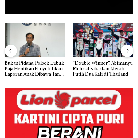
Bukan Pidana, Polsek Lubuk
“Double Winner”, Abimanyu
Baja Hentikan Penyelidikan
Melesat Kibarkan Merah
Laporan Anak Dibawa Tanpa
Putih Dua Kali di Thailand
Izin: Murni Sengketa Hak
Asuh!