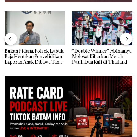
Bukan Pidana, Polsek Lubuk
“Double Winner”, Abimanyu
Baja Hentikan Penyelidikan
Melesat Kibarkan Merah
Laporan Anak Dibawa Tanpa
Putih Dua Kali di Thailand
Izin: Murni Sengketa Hak
Asuh!