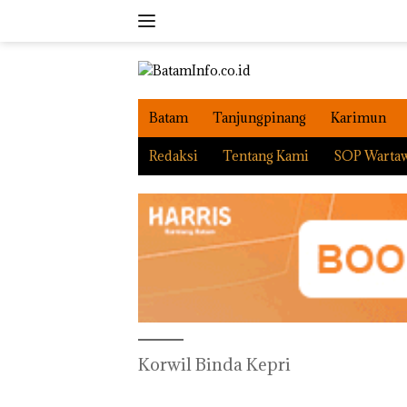
Langsung
ke
konten
Batam
Tanjungpinang
Karimun
Redaksi
Tentang Kami
SOP Warta
Korwil Binda Kepri