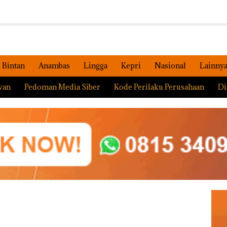
Bintan
Anambas
Lingga
Kepri
Nasional
Lainny
wan
Pedoman Media Siber
Kode Perilaku Perusahaan
Di