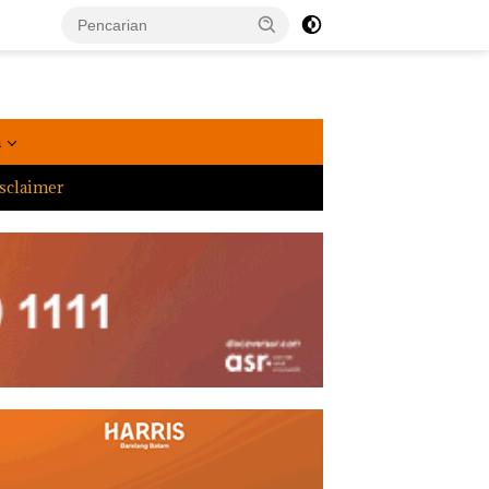
a
sclaimer