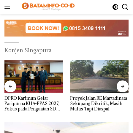
Langsung
ke
konten
Konjen Singapura
DPRD Karimun Gelar
Proyek Jalan RE Martadinata
Paripurna KUA-PPAS 2027,
Sekupang Dikritik, Masih
Fokus pada Penguatan SDM,
Mulus Tapi Diaspal
Infrastruktur, dan
Pertumbuhan Ekonomi