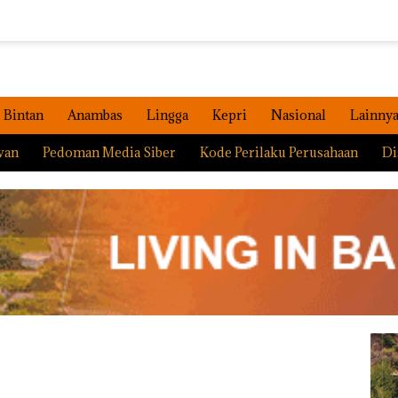
Bintan
Anambas
Lingga
Kepri
Nasional
Lainny
wan
Pedoman Media Siber
Kode Perilaku Perusahaan
Di