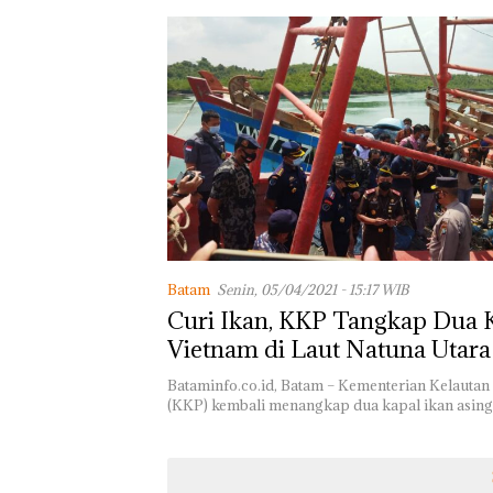
Batam
Senin, 05/04/2021 - 15:17 WIB
Curi Ikan, KKP Tangkap Dua 
Vietnam di Laut Natuna Utara
Bataminfo.co.id, Batam – Kementerian Kelautan
(KKP) kembali menangkap dua kapal ikan asin