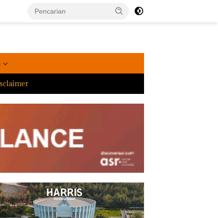
a
sclaimer