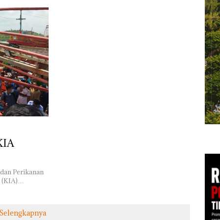
KIA
 dan Perikanan
g (KIA)…
Selengkapnya