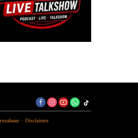
erusahaan
Disclaimer