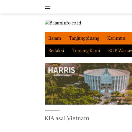
Langsung
ke
konten
Batam
Tanjungpinang
Karimun
Redaksi
Tentang Kami
SOP Warta
KIA asal Vietnam