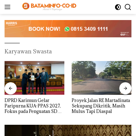
Langsung
ke
konten
Karyawan Swasta
DPRD Karimun Gelar
Proyek Jalan RE Martadinata
Paripurna KUA-PPAS 2027,
Sekupang Dikritik, Masih
Fokus pada Penguatan SDM,
Mulus Tapi Diaspal
Infrastruktur, dan
Pertumbuhan Ekonomi