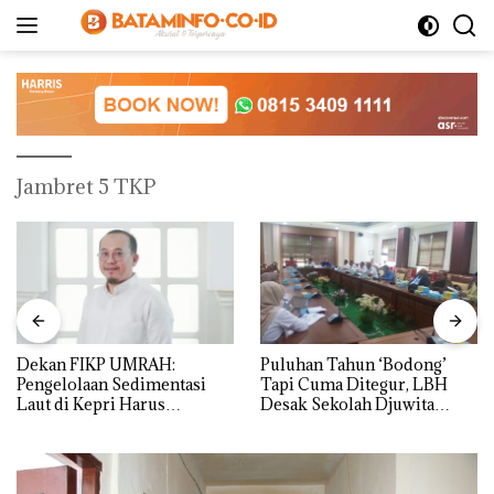
Langsung
ke
konten
Jambret 5 TKP
Dekan FIKP UMRAH:
Puluhan Tahun ‘Bodong’
Pengelolaan Sedimentasi
Tapi Cuma Ditegur, LBH
Laut di Kepri Harus
Desak Sekolah Djuwita
Dibuktikan Secara Ilmiah,
Batam Segera Ditutup!
Jangan Sampai Bertentangan
dengan Konservasi