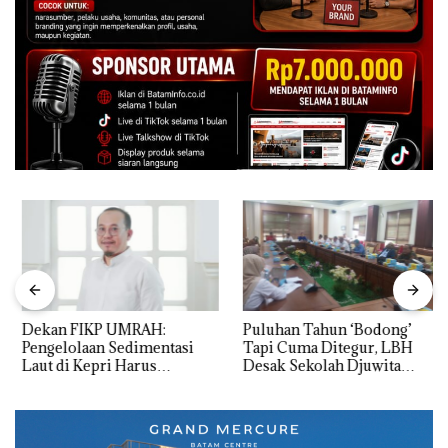
Dekan FIKP UMRAH:
Puluhan Tahun ‘Bodong’
Pengelolaan Sedimentasi
Tapi Cuma Ditegur, LBH
Laut di Kepri Harus
Desak Sekolah Djuwita
Dibuktikan Secara Ilmiah,
Batam Segera Ditutup!
Jangan Sampai Bertentangan
dengan Konservasi