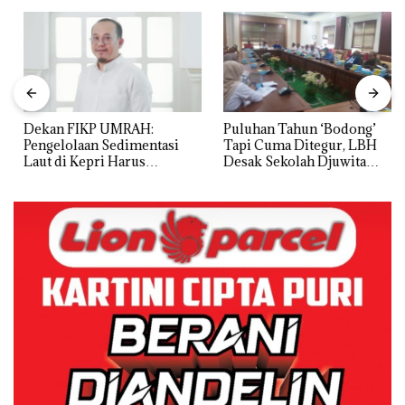
Dekan FIKP UMRAH:
Puluhan Tahun ‘Bodong’
Pengelolaan Sedimentasi
Tapi Cuma Ditegur, LBH
Laut di Kepri Harus
Desak Sekolah Djuwita
Dibuktikan Secara Ilmiah,
Batam Segera Ditutup!
Jangan Sampai Bertentangan
dengan Konservasi