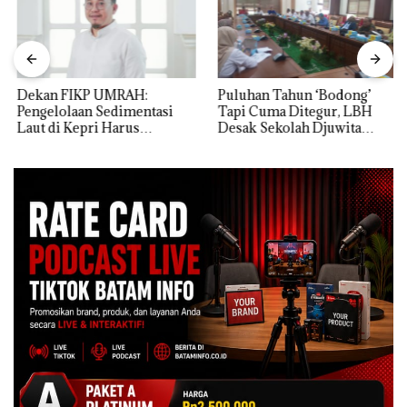
Dekan FIKP UMRAH:
Puluhan Tahun ‘Bodong’
Pengelolaan Sedimentasi
Tapi Cuma Ditegur, LBH
Laut di Kepri Harus
Desak Sekolah Djuwita
Dibuktikan Secara Ilmiah,
Batam Segera Ditutup!
Jangan Sampai Bertentangan
dengan Konservasi