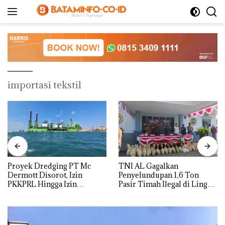
Langsung
ke
konten
importasi tekstil
Proyek Dredging PT Mc
TNI AL Gagalkan
Dermott Disorot, Izin
Penyelundupan 1,6 Ton
PKKPRL Hingga Izin
Pasir Timah Ilegal di Lingga,
Lingkungan Dipertanyakan
Disembunyikan di Bawah
Kerambah untuk
Diselundupkan ke Malaysia