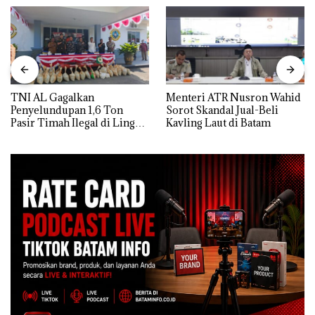
TNI AL Gagalkan
Menteri ATR Nusron Wahid
Penyelundupan 1,6 Ton
Sorot Skandal Jual-Beli
Pasir Timah Ilegal di Lingga,
Kavling Laut di Batam
Disembunyikan di Bawah
Kerambah untuk
Diselundupkan ke Malaysia