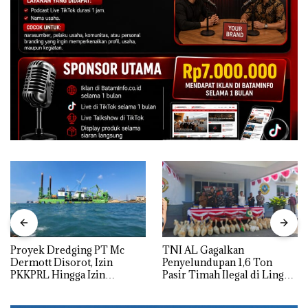
Proyek Dredging PT Mc
TNI AL Gagalkan
Dermott Disorot, Izin
Penyelundupan 1,6 Ton
PKKPRL Hingga Izin
Pasir Timah Ilegal di Lingga,
Lingkungan Dipertanyakan
Disembunyikan di Bawah
Kerambah untuk