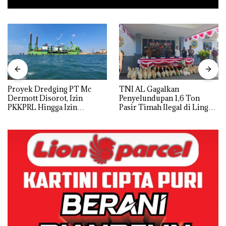
Proyek Dredging PT Mc
TNI AL Gagalkan
Dermott Disorot, Izin
Penyelundupan 1,6 Ton
PKKPRL Hingga Izin
Pasir Timah Ilegal di Lingga,
Lingkungan Dipertanyakan
Disembunyikan di Bawah
Kerambah untuk
Diselundupkan ke Malaysia