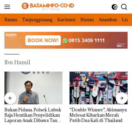
Langsung
ke
konten
Batam
Tanjungpinang
Karimun
Bintan
Anambas
Ling
Ibu Hamil
Bukan Pidana, Polsek Lubuk
“Double Winner”, Abimanyu
Baja Hentikan Penyelidikan
Melesat Kibarkan Merah
Laporan Anak Dibawa Tanpa
Putih Dua Kali di Thailand
Izin: Murni Sengketa Hak
Asuh!