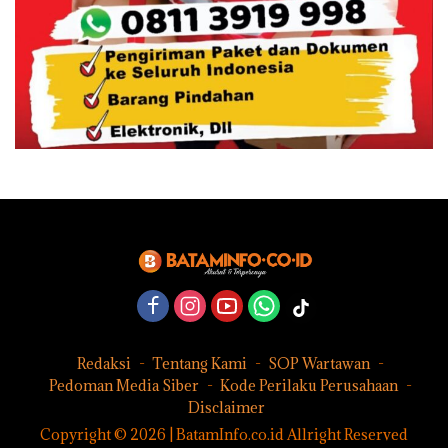
Redaksi
Tentang Kami
SOP Wartawan
Pedoman Media Siber
Kode Perilaku Perusahaan
Disclaimer
Copyright © 2026 | BatamInfo.co.id Allright Reserved