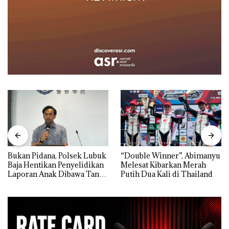
Bukan Pidana, Polsek Lubuk
“Double Winner”, Abimanyu
Baja Hentikan Penyelidikan
Melesat Kibarkan Merah
Laporan Anak Dibawa Tanpa
Putih Dua Kali di Thailand
Izin: Murni Sengketa Hak
Asuh!