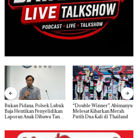
Bukan Pidana, Polsek Lubuk
“Double Winner”, Abimanyu
Baja Hentikan Penyelidikan
Melesat Kibarkan Merah
Laporan Anak Dibawa Tanpa
Putih Dua Kali di Thailand
Izin: Murni Sengketa Hak
Asuh!