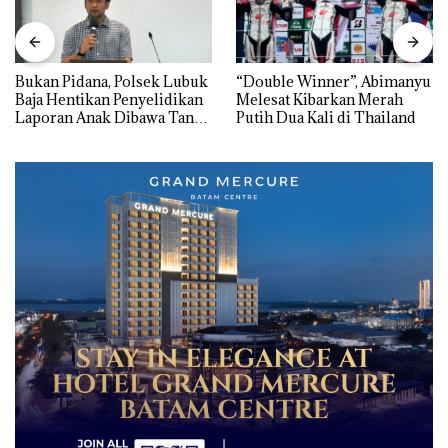
Bukan Pidana, Polsek Lubuk
“Double Winner”, Abimanyu
Baja Hentikan Penyelidikan
Melesat Kibarkan Merah
Laporan Anak Dibawa Tanpa
Putih Dua Kali di Thailand
Izin: Murni Sengketa Hak
Asuh!