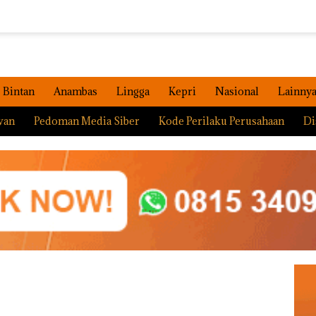
Bintan
Anambas
Lingga
Kepri
Nasional
Lainny
wan
Pedoman Media Siber
Kode Perilaku Perusahaan
Di