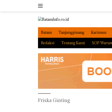
Langsung
ke
konten
Batam
Tanjungpinang
Karimun
Redaksi
Tentang Kami
SOP Warta
Friska Ginting