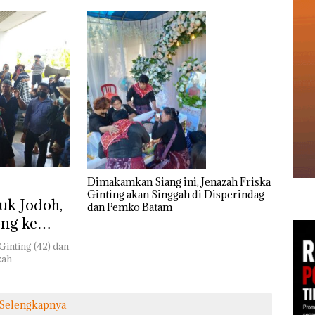
Dimakamkan Siang ini, Jenazah Friska
Ginting akan Singgah di Disperindag
uk Jodoh,
dan Pemko Batam
ong ke
am
Ginting (42) dan
azah…
Selengkapnya