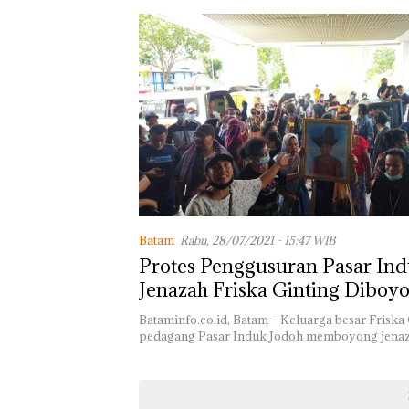
Batam
Rabu, 28/07/2021 - 15:47 WIB
Protes Penggusuran Pasar Ind
Jenazah Friska Ginting Diboy
Kantor Pemko dan DPRD Bat
Bataminfo.co.id, Batam – Keluarga besar Friska 
pedagang Pasar Induk Jodoh memboyong jen