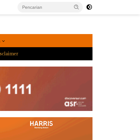
a
sclaimer