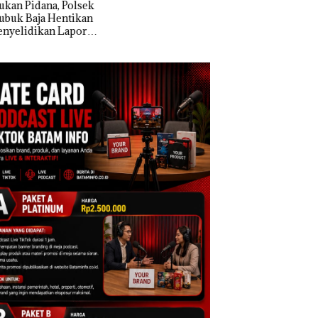
n Pidana, Polsek
Dibuktikan Secara
k Baja Hentikan
Ilmiah, Jangan Sa
elidikan Laporan
Bertentangan den
k Dibawa Tanpa
Konservasi
: Murni Sengketa
Asuh!