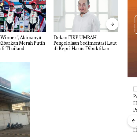
 Winner”, Abimanyu
Dekan FIKP UMRAH:
Pulu
Kibarkan Merah Putih
Pengelolaan Sedimentasi Laut
Cuma
 di Thailand
di Kepri Harus Dibuktikan
Seko
Secara Ilmiah, Jangan Sampai
Ditut
Bertentangan dengan
Konservasi
Viral Promo Spa
Tampilkan Wanita
‎Soal Pengerukan PT
t di
Berpakaian Minim,