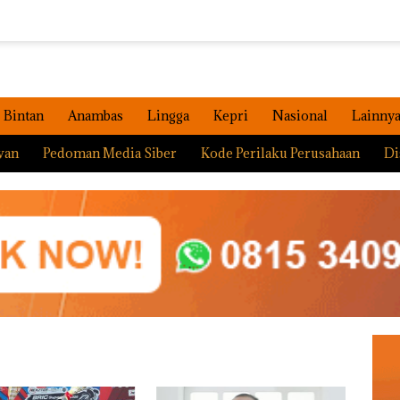
Bintan
Anambas
Lingga
Kepri
Nasional
Lainny
wan
Pedoman Media Siber
Kode Perilaku Perusahaan
Di