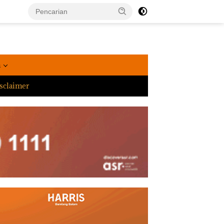
a
sclaimer