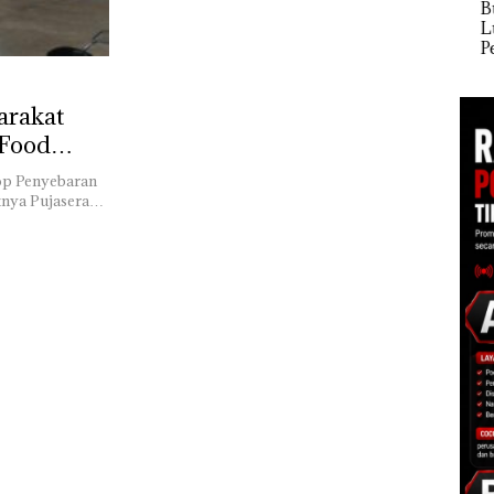
McDermott
Buka
Polisi dan Disparbud
Indonesia, KSOP
Lubu
gga
Batam Turun Tangan ‎
Khusus Batam
Peny
Tegaskan Perizinan
Ana
Ada di BP Batam
Izin
Hak 
arakat
 Food
top Penyebaran
atnya Pujasera…