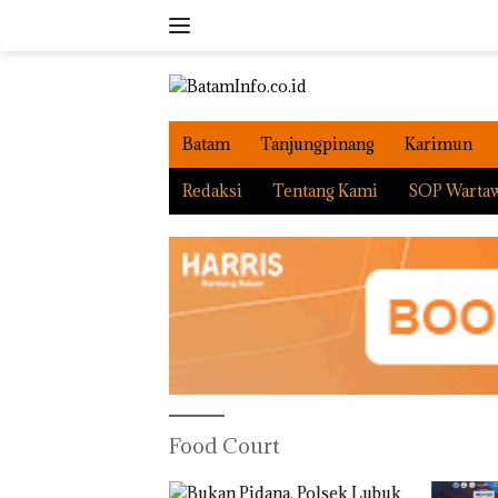
Langsung
ke
konten
Batam
Tanjungpinang
Karimun
Redaksi
Tentang Kami
SOP Warta
Food Court