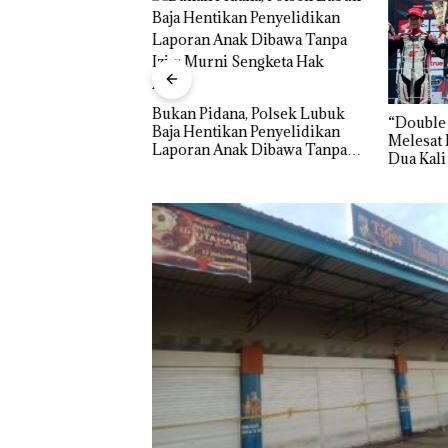
rukan PT
Indonesia, KSOP
Bukan Pidana, Polsek Lubuk
“Double
am Tegaskan
Baja Hentikan Penyelidikan
Melesat 
da di BP Batam
Laporan Anak Dibawa Tanpa
Dua Kali
Izin: Murni Sengketa Hak
Asuh!
Panglima TNI
Kunjungi Kepri,
Amsakar Sambu