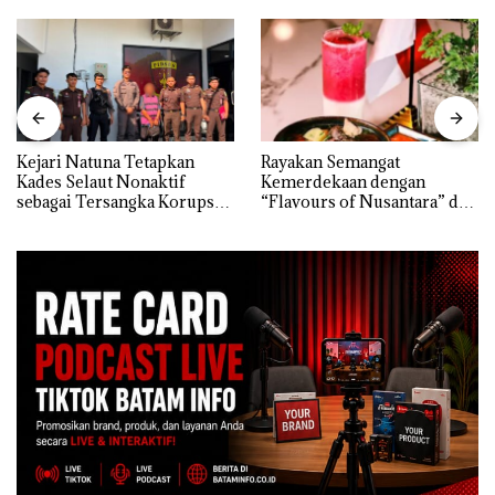
Kejari Natuna Tetapkan
Rayakan Semangat
Kades Selaut Nonaktif
Kemerdekaan dengan
sebagai Tersangka Korupsi
“Flavours of Nusantara” di
APBDes, Negara Rugi Rp533
Grand Mercure Batam
Juta
Centre