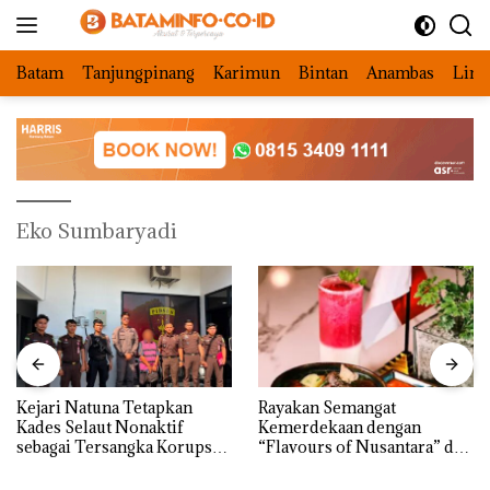
Langsung
ke
konten
Batam
Tanjungpinang
Karimun
Bintan
Anambas
Ling
Eko Sumbaryadi
Kejari Natuna Tetapkan
Rayakan Semangat
Kades Selaut Nonaktif
Kemerdekaan dengan
sebagai Tersangka Korupsi
“Flavours of Nusantara” di
APBDes, Negara Rugi Rp533
Grand Mercure Batam
Juta
Centre