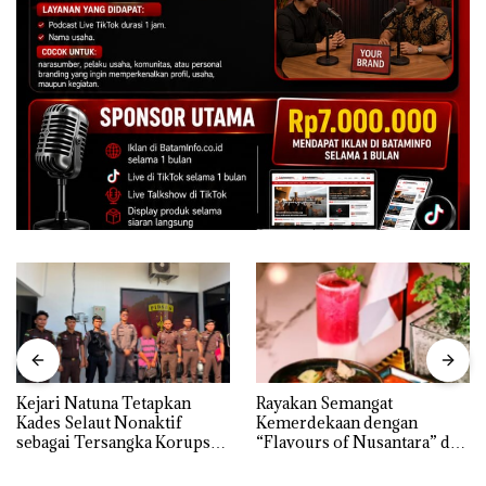
Kejari Natuna Tetapkan
Rayakan Semangat
Kades Selaut Nonaktif
Kemerdekaan dengan
sebagai Tersangka Korupsi
“Flavours of Nusantara” di
APBDes, Negara Rugi Rp533
Grand Mercure Batam
Juta
Centre