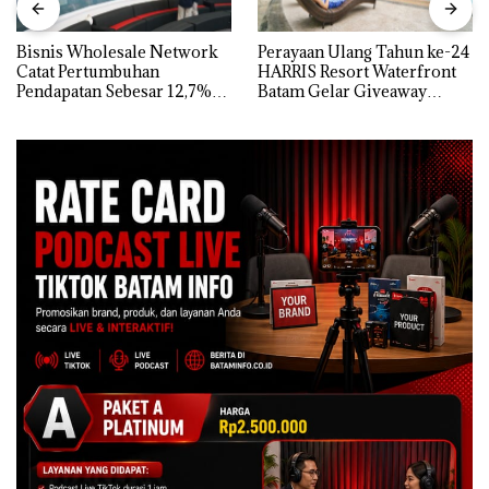
Bisnis Wholesale Network
Perayaan Ulang Tahun ke-24
Catat Pertumbuhan
HARRIS Resort Waterfront
Pendapatan Sebesar 12,7%
Batam Gelar Giveaway
Secara Tahunan
Spesial dan Diskon
Menginap 24%