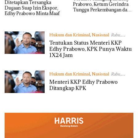
Ditetapkan Tersangka
Prabowo, Ketum Gerindra
Dugaan Suap Izin Ekspor,
Tunggu Perkembangan dari
Edhy Prabowo Minta Maaf
KPK
Hukum dan Kriminal
,
Nasional
Rabu,
25/11/2020 - 11:12 WIB
Tentukan Status Menteri KKP
Edhy Prabowo, KPK Punya Waktu
1X24 Jam
Hukum dan Kriminal
,
Nasional
Rabu,
25/11/2020 - 09:46 WIB
Menteri KKP Edhy Prabowo
Ditangkap KPK