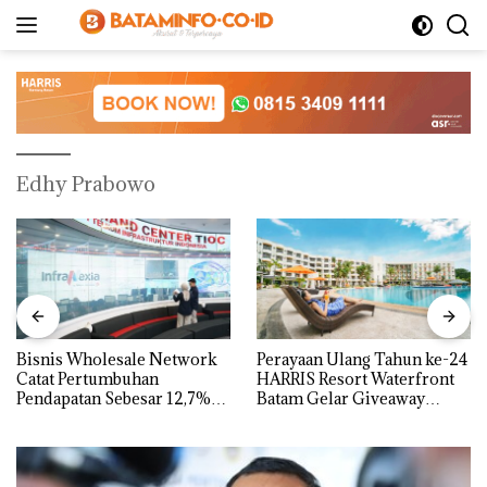
Langsung
ke
konten
Edhy Prabowo
Bisnis Wholesale Network
Perayaan Ulang Tahun ke-24
Catat Pertumbuhan
HARRIS Resort Waterfront
Pendapatan Sebesar 12,7%
Batam Gelar Giveaway
Secara Tahunan
Spesial dan Diskon
Menginap 24%