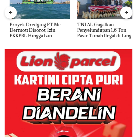
Proyek Dredging PT Mc
TNI AL Gagalkan
Dermott Disorot, Izin
Penyelundupan 1,6 Ton
PKKPRL Hingga Izin
Pasir Timah Ilegal di Lingga,
Lingkungan Dipertanyakan
Disembunyikan di Bawah
Kerambah untuk
Diselundupkan ke Malaysia