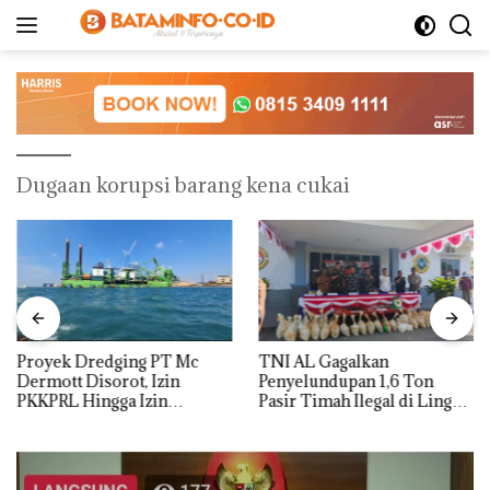
Langsung
ke
konten
Dugaan korupsi barang kena cukai
Proyek Dredging PT Mc
TNI AL Gagalkan
Dermott Disorot, Izin
Penyelundupan 1,6 Ton
PKKPRL Hingga Izin
Pasir Timah Ilegal di Lingga,
Lingkungan Dipertanyakan
Disembunyikan di Bawah
Kerambah untuk
Diselundupkan ke Malaysia