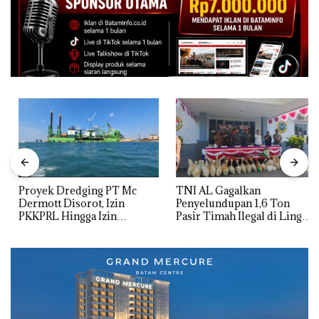
Proyek Dredging PT Mc
TNI AL Gagalkan
Dermott Disorot, Izin
Penyelundupan 1,6 Ton
PKKPRL Hingga Izin
Pasir Timah Ilegal di Lingga,
Lingkungan Dipertanyakan
Disembunyikan di Bawah
Kerambah untuk
Diselundupkan ke Malaysia