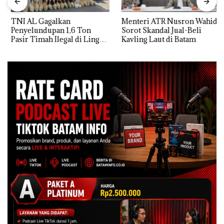
TNI AL Gagalkan
Menteri ATR Nusron Wahid
Penyelundupan 1,6 Ton
Sorot Skandal Jual-Beli
Pasir Timah Ilegal di Lingga,
Kavling Laut di Batam
Disembunyikan di Bawah
Kerambah untuk
Diselundupkan ke Malaysia