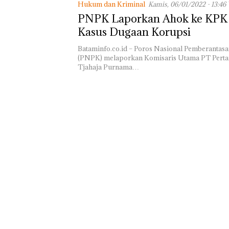
Lomba Menyam
Hukum dan Kriminal
Kamis, 06/01/2022 - 13:46
HUT RI Ke-81
PNPK Laporkan Ahok ke KPK 
Bersama FPPI S
Kasus Dugaan Korupsi
Turut Hadir An
DPD RI di Lapa
Bataminfo.co.id – Poros Nasional Pemberantas
Perempuan Kela
(PNPK) melaporkan Komisaris Utama PT Perta
Batam
Tjahaja Purnama…
Namanya Dikai
Dengan Kasus
Narkotika, And
Morena Resmi 
ke Polda Kepri