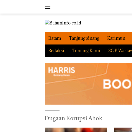
Langsung
ke
konten
Batam
Tanjungpinang
Karimun
Redaksi
Tentang Kami
SOP Warta
Dugaan Korupsi Ahok