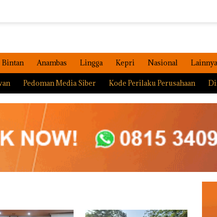
Bintan
Anambas
Lingga
Kepri
Nasional
Lainny
wan
Pedoman Media Siber
Kode Perilaku Perusahaan
Di