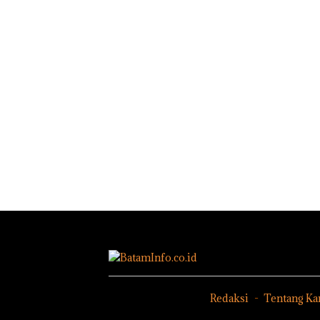
DPRD
Proyek Jalan
IPK Ko
Karimun
RE
Batam 
Gelar
Martadinata
Pengus
Paripurna
Sekupang
Kasus
KUA-PPAS
Dikritik,
Narkob
2027, Fokus
Masih Mulus
Empat
pada
Tapi Diaspal
Lokasi
Penguatan
Devin:
SDM,
dan Us
Infrastruktur
tuntas 
, dan
Aktor
Pertumbuha
Utama
n Ekonomi
Redaksi
Tentang Ka