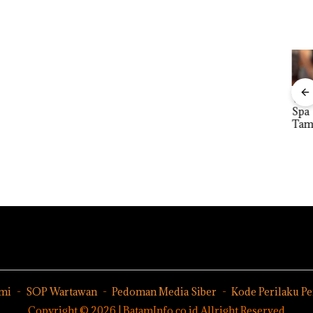
Namanya
Dari
Viral Promo
DP
ta
Dikaitkan
Mujapati ke
Spa
Kar
Kawal
Dengan
Sujapati 17
Tampilkan
Gel
utan
Kasus
Bulan
Wanita
Par
Narkotika,
Kepemimpin
Berpakaian
KUA
a di
Andi Morena
an,Warga
Minim, Polisi
2027
Resmi Lapor
Natuna
dan
pad
,
ke Polda
Keluhkan
Disparbud
Pen
Cari
Kepri
Sulit Temui
Batam Turun
SDM
ut
Bupati
Tangan ‎
Infr
Siapa
, da
Per
nya
n E
mi
SOP Wartawan
Pedoman Media Siber
Kode Perilaku P
Copyright © 2026 | BatamInfo.co.id Allright Reserved