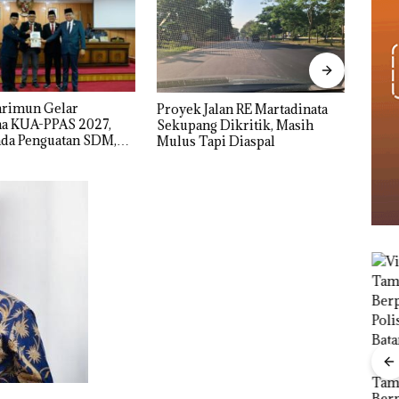
Nama
alan RE Martadinata
IPK Kota Batam Kawal
Kasu
 Dikritik, Masih
Pengusutan Kasus Narkoba di
Resmi
pi Diaspal
Empat Lokasi, Devin:Cari dan
Usut tuntas Siapa Aktor
Utamanya
Proy
Carolein Parewang
Mart
‘Disemprot’ Hakim,
Viral Promo Spa
Seku
Terkait Aksi Rusak
Tampilkan Wanita
Mas
Ponsel Wartawan
Berpakaian Minim,