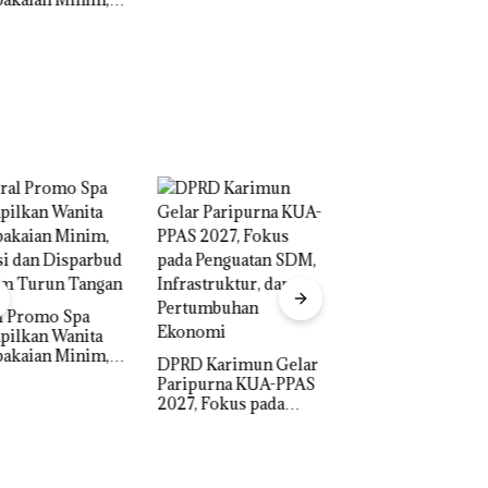
pal
Morena Resmi Lapor
a Natuna Keluhka
ke Polda Kepri
Sulit Temui Bupat
Proyek Jalan RE
IPK Kota Batam Ka
Martadinata
Pengusutan Kasus
Sekupang Dikritik,
Narkoba di Empat
Masih Mulus Tapi
Lokasi, Devin:Car
D Karimun Gelar
Diaspal
dan Usut tuntas Si
ipurna KUA-PPAS
Aktor Utamanya
, Fokus pada
guatan SDM,
astruktur, dan
tumbuhan
nomi