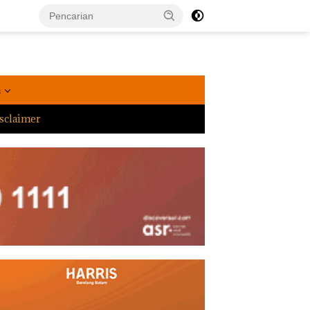
a
sclaimer