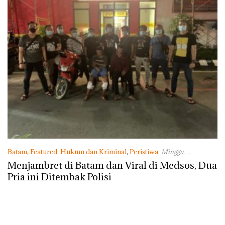
Batam
,
Featured
,
Hukum dan Kriminal
,
Peristiwa
Minggu,
26/04/2020 - 14:22 WIB
Menjambret di Batam dan Viral di Medsos, Dua
Pria ini Ditembak Polisi