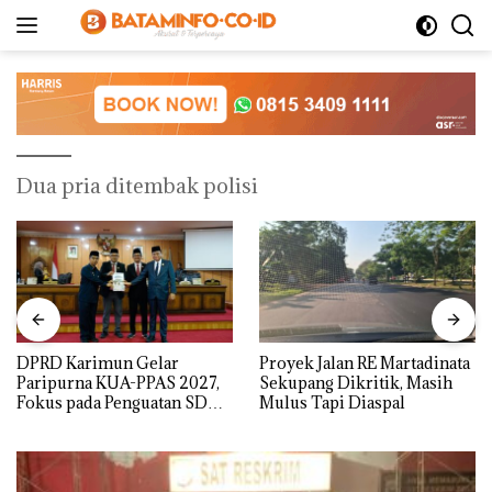
Langsung
ke
konten
Dua pria ditembak polisi
DPRD Karimun Gelar
Proyek Jalan RE Martadinata
Paripurna KUA-PPAS 2027,
Sekupang Dikritik, Masih
Fokus pada Penguatan SDM,
Mulus Tapi Diaspal
Infrastruktur, dan
Pertumbuhan Ekonomi