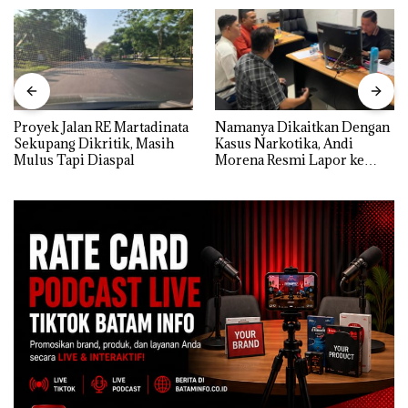
Proyek Jalan RE Martadinata
Namanya Dikaitkan Dengan
Sekupang Dikritik, Masih
Kasus Narkotika, Andi
Mulus Tapi Diaspal
Morena Resmi Lapor ke
Polda Kepri