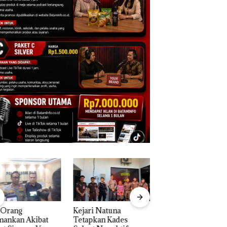
ri Natuna
Rayakan Semangat
‎Soal Pengerukan 
apkan Kades
Kemerdekaan dengan
McDermott