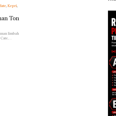
r
Ilegal di Lingga,
Berisi Narkoba dalam
seba
date
,
Kepri
,
Disembunyikan di
Kulkas, Kapolsek:
Kor
Bawah Kerambah
Diedarkan dengan
Nega
han Ton
untuk Diselundupkan
Harga 2,5
Juta
ke Malaysia
bunan limbah
 Cate,…