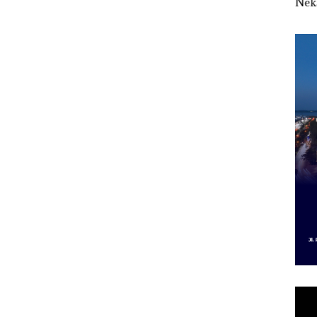
aporan
Kibarkan Merah Putih
Nekat Simpan Vape
Sela
anpa
Dua Kali di Thailand
Berisi Narkoba dalam
seba
gketa
Kulkas, Kapolsek:
Kor
Diedarkan dengan
Nega
Harga 2,5
Juta