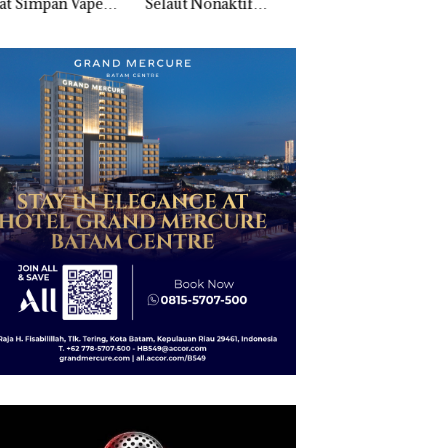
ut Nonaktif
“Flavours of
Indonesia, KSOP
gai Tersangka
Nusantara” di Grand
Khusus Batam
upsi APBDes,
Mercure Batam
Tegaskan Perizina
ra Rugi Rp533
Centre
Ada di BP Batam