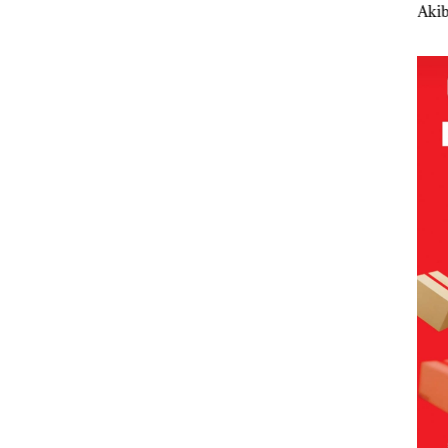
Polsek
Abimanyu
Akibat Nekat
Tet
mott
Lubuk Baja
Melesat
Simpan Vape
Kade
ia,
Hentikan
Kibarkan
Berisi
Non
Penyelidikan
Merah Putih
Narkoba
seba
s
Laporan
Dua Kali di
dalam
Ter
Anak Dibawa
Thailand
Kulkas,
Kor
an
Tanpa Izin:
Kapolsek:
APB
nan
Murni
Diedarkan
Nega
 BP
Sengketa
dengan
Rp53
Hak Asuh!
Harga 2,5