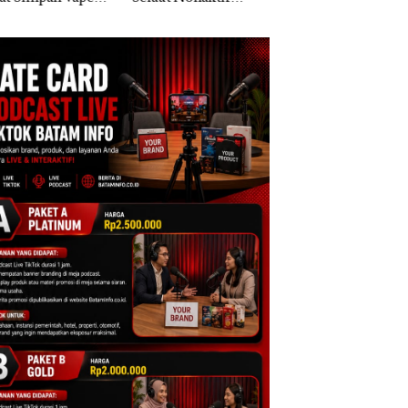
gai Tersangka
Nusantara” di Grand
Khusus Batam
upsi APBDes,
Mercure Batam
Tegaskan Perizina
ra Rugi Rp533
Centre
Ada di BP Batam