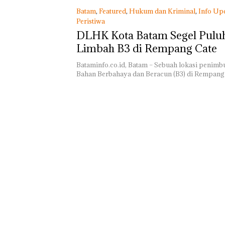
di Batam Cente
Batam
,
Featured
,
Hukum dan Kriminal
,
Info Up
Peristiwa
Minggu, 03/05/2020 - 16:41 WIB
DLHK Kota Batam Segel Pulu
Limbah B3 di Rempang Cate
Bataminfo.co.id, Batam – Sebuah lokasi penim
Bahan Berbahaya dan Beracun (B3) di Rempang