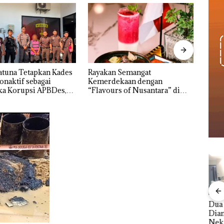
 Semangat
‎Soal Pengerukan PT
Buka
kaan dengan
McDermott Indonesia, KSOP
Baja 
s of Nusantara” di
Khusus Batam Tegaskan
Lapo
ercure Batam Centre
Perizinan Ada di BP Batam
Izin:
Asuh
nline
TNI AL Gagalkan
Dua Orang
Keja
erasi
Penyelundupan 1,6
Diamankan Akibat
Tet
Mewah
Ton Pasir Timah
Nekat Simpan Vape
Sela