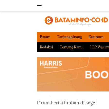
Langsung
ke
konten
Batam
Tanjungpinang
Karimun
Redaksi
Tentang Kami
SOP Warta
Drum berisi limbah di segel