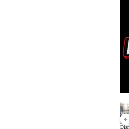
Bukan
“Double
Dua Orang
Keja
ukan
Pidana,
Winner”,
Diamankan
Nat