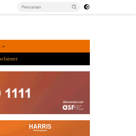
a
sclaimer