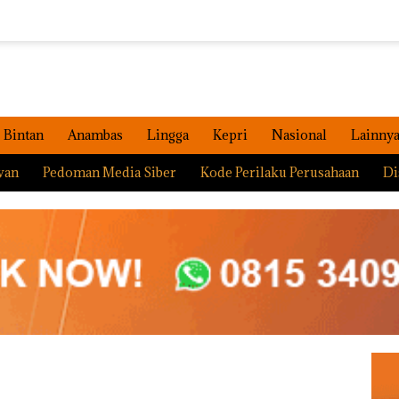
Bintan
Anambas
Lingga
Kepri
Nasional
Lainny
wan
Pedoman Media Siber
Kode Perilaku Perusahaan
Di