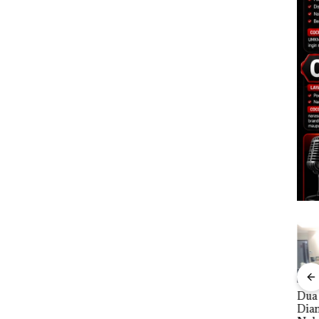
Polsek
“Double Winner”,
Dua Orang
Keja
tikan
Abimanyu Melesat
Diamankan Akibat
Tet