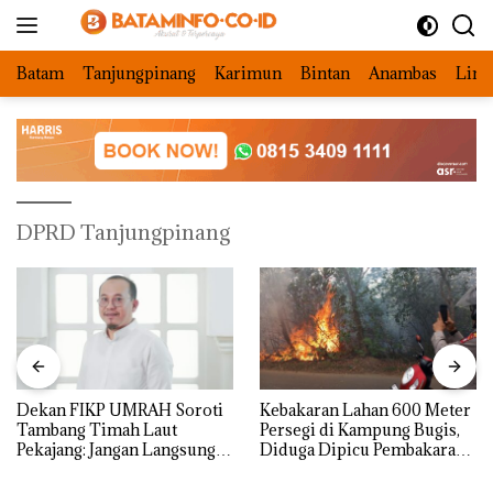
Langsung
ke
konten
Batam
Tanjungpinang
Karimun
Bintan
Anambas
Ling
DPRD Tanjungpinang
Dekan FIKP UMRAH Soroti
Kebakaran Lahan 600 Meter
Tambang Timah Laut
Persegi di Kampung Bugis,
Pekajang: Jangan Langsung
Diduga Dipicu Pembakaran
Bicara Kerugian, Buktikan
Sampah
Dulu Kerusakan