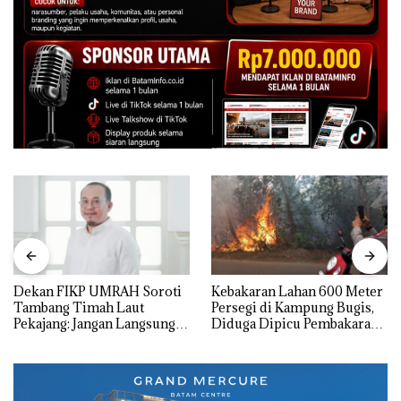
Dekan FIKP UMRAH Soroti
Kebakaran Lahan 600 Meter
Tambang Timah Laut
Persegi di Kampung Bugis,
Pekajang: Jangan Langsung
Diduga Dipicu Pembakaran
Bicara Kerugian, Buktikan
Sampah
Dulu Kerusakan
Lingkungannya