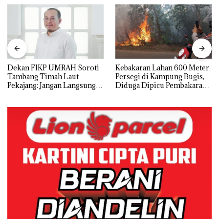
Dekan FIKP UMRAH Soroti
Kebakaran Lahan 600 Meter
Tambang Timah Laut
Persegi di Kampung Bugis,
Pekajang: Jangan Langsung
Diduga Dipicu Pembakaran
Bicara Kerugian, Buktikan
Sampah
Dulu Kerusakan
Lingkungannya