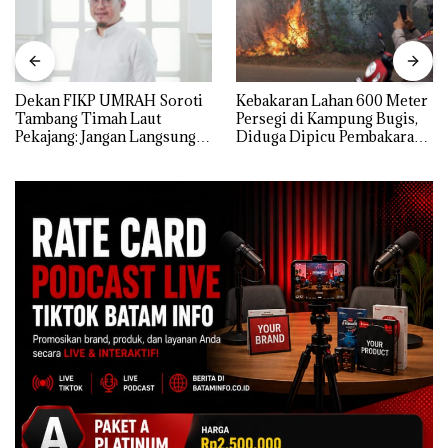
Dekan FIKP UMRAH Soroti
Kebakaran Lahan 600 Meter
Tambang Timah Laut
Persegi di Kampung Bugis,
Pekajang: Jangan Langsung
Diduga Dipicu Pembakaran
Bicara Kerugian, Buktikan
Sampah
Dulu Kerusakan
Lingkungannya