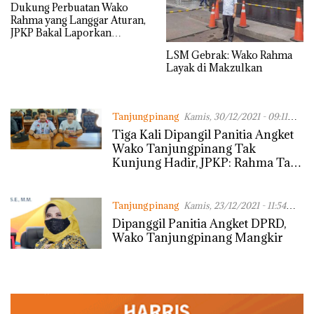
Dukung Perbuatan Wako
Rahma yang Langgar Aturan,
JPKP Bakal Laporkan
Anggota DPRD
LSM Gebrak: Wako Rahma
Tanjungpinang ke Penegak
Layak di Makzulkan
Hukum
Tanjungpinang
Kamis, 30/12/2021 - 09:11
WIB
Tiga Kali Dipangil Panitia Angket
Wako Tanjungpinang Tak
Kunjung Hadir, JPKP: Rahma Tak
Hargai DPRD
Tanjungpinang
Kamis, 23/12/2021 - 11:54
WIB
Dipanggil Panitia Angket DPRD,
Wako Tanjungpinang Mangkir