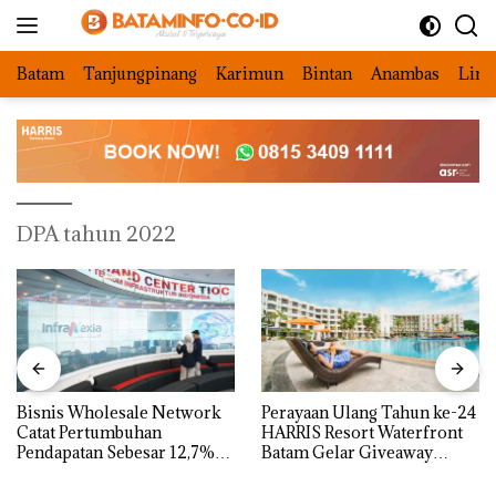
Langsung
ke
konten
Batam
Tanjungpinang
Karimun
Bintan
Anambas
Ling
DPA tahun 2022
Bisnis Wholesale Network
Perayaan Ulang Tahun ke-24
Catat Pertumbuhan
HARRIS Resort Waterfront
Pendapatan Sebesar 12,7%
Batam Gelar Giveaway
Secara Tahunan
Spesial dan Diskon
Menginap 24%