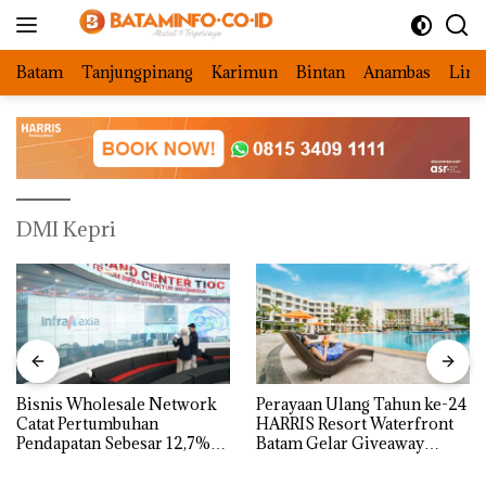
Langsung
ke
konten
Batam
Tanjungpinang
Karimun
Bintan
Anambas
Ling
DMI Kepri
Bisnis Wholesale Network
Perayaan Ulang Tahun ke-24
Catat Pertumbuhan
HARRIS Resort Waterfront
Pendapatan Sebesar 12,7%
Batam Gelar Giveaway
Secara Tahunan
Spesial dan Diskon
Menginap 24%