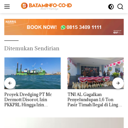
Langsung
ke
konten
Ditemukan Sendirian
Proyek Dredging PT Mc
TNI AL Gagalkan
Dermott Disorot, Izin
Penyelundupan 1,6 Ton
PKKPRL Hingga Izin
Pasir Timah Ilegal di Lingga,
Lingkungan Dipertanyakan
Disembunyikan di Bawah
Kerambah untuk
Diselundupkan ke Malaysia