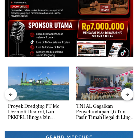
Proyek Dredging PT Mc
TNI AL Gagalkan
Dermott Disorot, Izin
Penyelundupan 1,6 Ton
PKKPRL Hingga Izin
Pasir Timah Ilegal di Lingga,
Lingkungan Dipertanyakan
Disembunyikan di Bawah
Kerambah untuk
Diselundupkan ke Malaysia