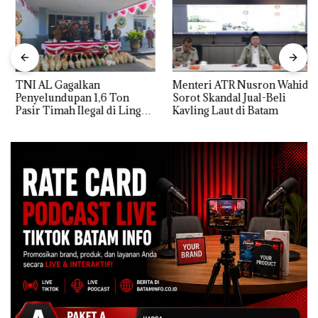
TNI AL Gagalkan
Menteri ATR Nusron Wahid
Penyelundupan 1,6 Ton
Sorot Skandal Jual-Beli
Pasir Timah Ilegal di Lingga,
Kavling Laut di Batam
Disembunyikan di Bawah
Kerambah untuk
Diselundupkan ke Malaysia