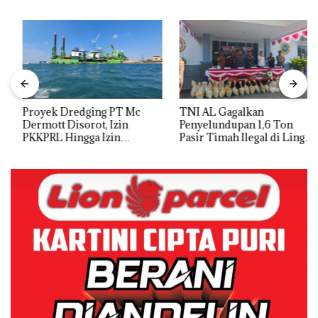
Proyek Dredging PT Mc
TNI AL Gagalkan
Dermott Disorot, Izin
Penyelundupan 1,6 Ton
PKKPRL Hingga Izin
Pasir Timah Ilegal di Lingga,
Lingkungan Dipertanyakan
Disembunyikan di Bawah
Kerambah untuk
Diselundupkan ke Malaysia