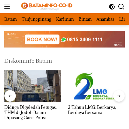
Langsung
ke
konten
Batam
Tanjungpinang
Karimun
Bintan
Anambas
Ling
Diskominfo Batam
Diduga Digeledah Petugas,
2 Tahun LMG: Berkarya,
THM di Jodoh Batam
Berdaya Bersama
Dipasang Garis Polisi